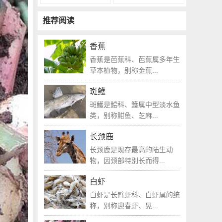
推荐阅读
香蕉
香蕉是芭蕉科、芭蕉属多年生
草本植物，别称金蕉...
斑鳠
斑鳠是鲿科、鳠属中型淡水鱼
类，别称魽鱼、芝麻...
长颈鹿
长颈鹿是现存最高的陆生动
物，因颈部特别长而得...
白虾
白虾是长臂虾科、白虾属的统
称，别称迎春虾、晃...