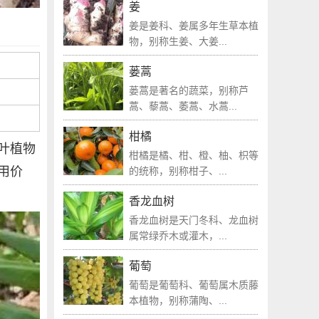
姜
姜是姜科、姜属多年生草本植
物，别称生姜、大姜...
蒌蒿
蒌蒿是著名的蔬菜，别称芦
蒿、藜蒿、萎蒿、水蒿...
柑橘
叶植物
柑橘是橘、柑、橙、柚、枳等
用价
的统称，别称柑子、...
香龙血树
香龙血树是天门冬科、龙血树
属常绿乔木或灌木，...
葡萄
葡萄是葡萄科、葡萄属木质藤
本植物，别称蒲陶、...