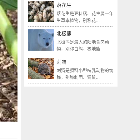
落花生
落花生是豆科落、花生属一年
生草本植物，别称花...
北极熊
北极熊是最大的陆地食肉动
物，别称白熊、极地熊...
刺猬
刺猬是猬科小型哺乳动物的统
称，别称刺团、猬鼠...