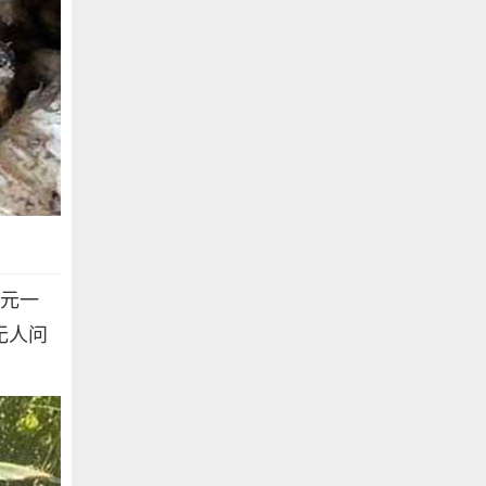
4元一
无人问