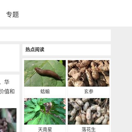
专题
热点阅读
、华
价值和
蛞蝓
玄参
天南星
落花生