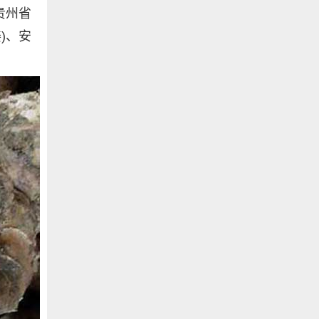
贵州省
)、安