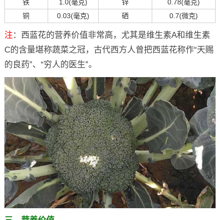
铁
1.0(毫克)
锌
0.78(毫克)
铜
0.03(毫克)
硒
0.7(微克)
注
：西蓝花的营养价值非常高，尤其是维生素A和维生素
C的含量堪称蔬菜之冠，古代西方人曾把西蓝花称作“天赐
的良药”、“穷人的医生”。