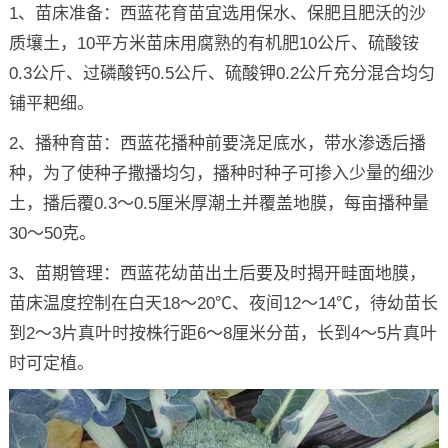
1、苗床准备：西蓝花育苗宜选用保水、保肥且肥沃的沙
质壤土，10平方米苗床用腐熟的有机肥10公斤、硫酸铵
0.3公斤、过磷酸钙0.5公斤、硫酸钾0.2公斤充分混合均匀
铺平耙细。
2、播种育苗：西蓝花播种前要浇足底水，带水渗透后播
种，为了使种子撒播均匀，播种时种子可掺入少量的细沙
土，播后覆0.3～0.5厘米厚潮土并覆盖地膜，每亩播种量
30～50克。
3、苗期管理：西蓝花幼苗出土后要及时揭开畦面地膜，
苗床温度控制在白天18～20℃、夜间12～14℃，待幼苗长
到2～3片真叶时按株行距6～8厘米分苗，长到4～5片真叶
时可定植。