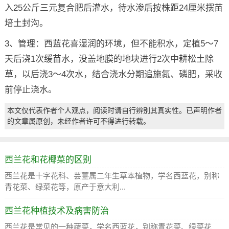
入25公斤三元复合肥后灌水，待水渗后按株距24厘米摆苗
培土封沟。
3、管理：西蓝花喜湿润的环境，但不能积水，定植5～7
天后浇1次缓苗水，没盖地膜的地块进行2次中耕松土除
草，以后浇3～4次水，结合浇水分期追施氮、磷肥，采收
前停止浇水。
本文仅代表作者个人观点，阅读时请自行辨别其真实性。已声明作者
的文章属原创，未经作者许可不得进行转载。
西兰花和花椰菜的区别
西兰花是十字花科、芸薹属二年生草本植物，学名西蓝花，别称
青花菜、绿菜花等，原产于意大利...
西兰花种植技术及病害防治
西兰花是常见的一种蔬菜，学名西蓝花，别称青花菜、绿菜花