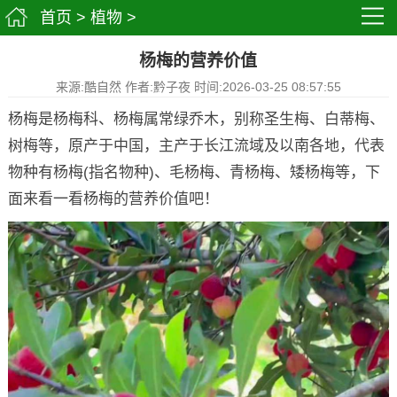
首页
>
植物
>
杨梅的营养价值
来源:酷自然 作者:黔子夜 时间:2026-03-25 08:57:55
杨梅是杨梅科、杨梅属常绿乔木，别称圣生梅、白蒂梅、
树梅等，原产于中国，主产于长江流域及以南各地，代表
物种有杨梅(指名物种)、毛杨梅、青杨梅、矮杨梅等，下
面来看一看杨梅的营养价值吧！