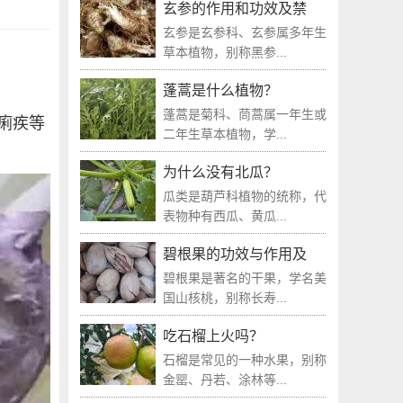
玄参的作用和功效及禁
玄参是玄参科、玄参属多年生
草本植物，别称黑参...
蓬蒿是什么植物？
蓬蒿是菊科、茼蒿属一年生或
痢疾等
二年生草本植物，学...
为什么没有北瓜？
瓜类是葫芦科植物的统称，代
表物种有西瓜、黄瓜...
碧根果的功效与作用及
碧根果是著名的干果，学名美
国山核桃，别称长寿...
吃石榴上火吗？
石榴是常见的一种水果，别称
金罂、丹若、涂林等...