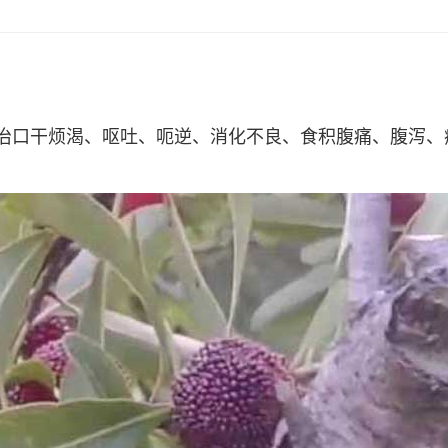
治口干烦渴、呕吐、呃逆、消化不良、食积腹痛、腹泻、