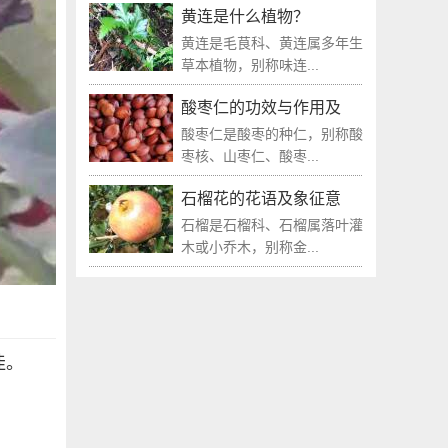
黄连是什么植物？
黄连是毛茛科、黄连属多年生
草本植物，别称味连...
酸枣仁的功效与作用及
酸枣仁是酸枣的种仁，别称酸
枣核、山枣仁、酸枣...
石榴花的花语及象征意
石榴是石榴科、石榴属落叶灌
木或小乔木，别称金...
佳。