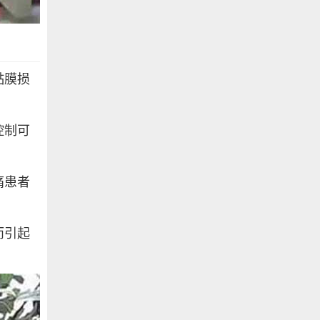
黏膜损
控制可
痛患者
而引起