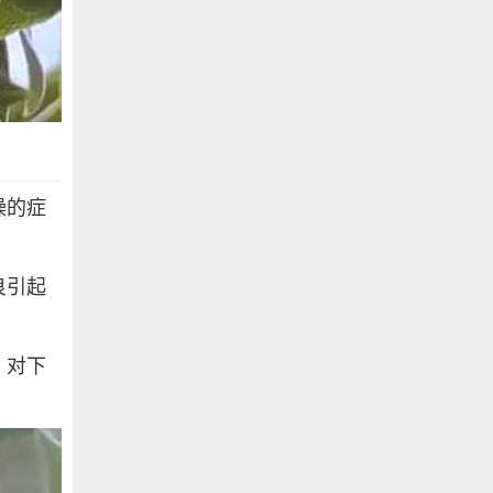
燥的症
良引起
，对下