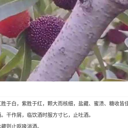
红胜于白，紫胜于红，颗大而核细，盐藏、蜜渍、糖收皆
酒。干作屑，临饮酒时服方寸匕，止吐酒。
盐藏则止呕喙消酒。