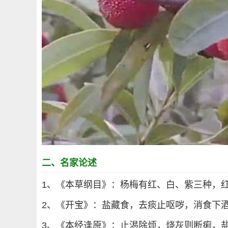
二、名家论述
1、《本草纲目》：杨梅有红、白、紫三种，
2、《开宝》：盐藏食，去痰止呕哕，消食下
3、《本经逢原》：止渴除烦，烧灰则断痢，