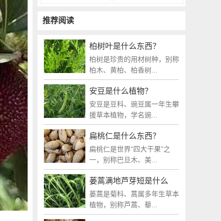
推荐阅读
柏树叶是什么东西？
柏树是珍贵的用材树种，别称
柏木、黄柏、柏香树...
安豆是什么植物？
安豆是豆科、豌豆属一年生攀
援草本植物，学名豌...
扁桃仁是什么东西？
扁桃仁是世界“四大干果”之
一，别称巴旦木、美...
蒌蒿满地芦芽短是什么
蒌蒿是菊科、蒿属多年生草本
植物，别称芦蒿、藜...