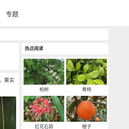
专题
热点阅读
，果实
柏树
黄杨
红花石蒜
橙子