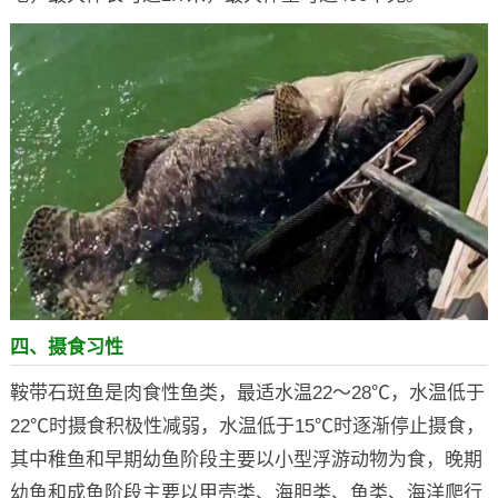
四、摄食习性
鞍带石斑鱼是肉食性鱼类，最适水温22～28℃，水温低于
22℃时摄食积极性减弱，水温低于15℃时逐渐停止摄食，
其中稚鱼和早期幼鱼阶段主要以小型浮游动物为食，晚期
幼鱼和成鱼阶段主要以甲壳类、海胆类、鱼类、海洋爬行