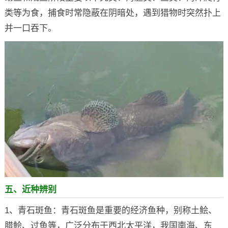
类等为食，捕食时常隐蔽在阴暗处，遇到猎物时突然扑上
并一口吞下。
五、近种辨别
1、青石斑鱼：青石斑鱼是重要的经济鱼种，别称土鲙、
腊鲙、过鱼等，广泛分布于西北太平洋，我国南海、东