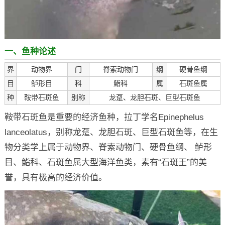
一、鱼种论述
界
动物界
门
脊索动物门
纲
硬骨鱼纲
目
鲈形目
科
鮨科
属
石斑鱼属
种
鞍带石斑鱼
别称
龙趸、龙胆石斑、巨型石斑鱼
鞍带石斑鱼是重要的经济鱼种，拉丁学名Epinephelus
lanceolatus，别称龙趸、龙胆石斑、巨型石斑鱼等，在生
物分类学上属于动物界、脊索动物门、硬骨鱼纲、 鲈形
目、鮨科、石斑鱼属大型海洋鱼类，素有“石斑王”的美
誉，具有极高的经济价值。