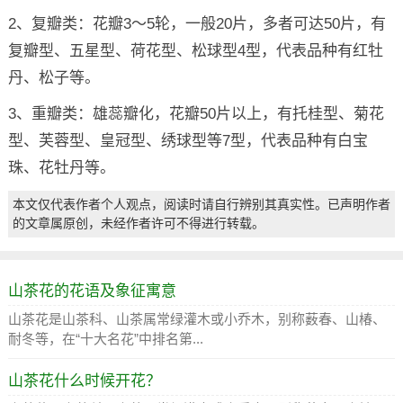
2、复瓣类：花瓣3～5轮，一般20片，多者可达50片，有
复瓣型、五星型、荷花型、松球型4型，代表品种有红牡
丹、松子等。
3、重瓣类：雄蕊瓣化，花瓣50片以上，有托桂型、菊花
型、芙蓉型、皇冠型、绣球型等7型，代表品种有白宝
珠、花牡丹等。
本文仅代表作者个人观点，阅读时请自行辨别其真实性。已声明作者
的文章属原创，未经作者许可不得进行转载。
山茶花的花语及象征寓意
山茶花是山茶科、山茶属常绿灌木或小乔木，别称薮春、山椿、
耐冬等，在“十大名花”中排名第...
山茶花什么时候开花？