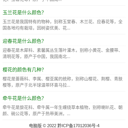
玉兰花是什么颜色？
玉兰花是我国特有的物种，别称玉堂春、木兰花、应春花等，全
国各地均有栽培，因树姿优美、花...
迎春花是什么颜色？
迎春花是木犀科、素馨属丛生落叶灌木，别称小黄花、金腰带、
清明花等，原产于中国，我国南北...
樱花的颜色有几种？
樱花是蔷薇科、李属、樱亚属的统称，别称山樱花、荆樱、青肤
樱等，原产于北半球温带环喜马拉...
牵牛花是什么颜色？
牵牛花是旋花科、牵牛属一年生缠绕草本植物，别称喇叭花、朝
颜、碗公花等，原产于热带美洲，...
电脑版
©
2022
黔ICP备17012036号-4