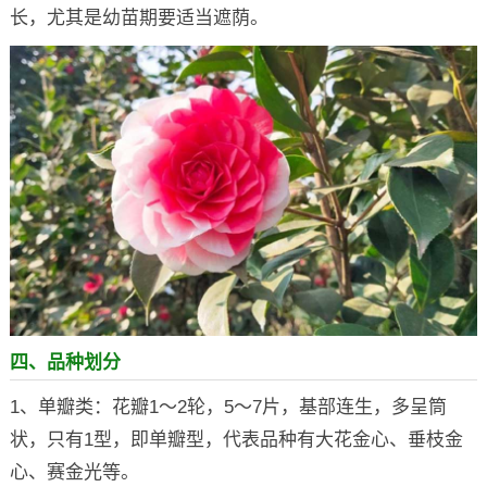
长，尤其是幼苗期要适当遮荫。
四、品种划分
1、单瓣类：花瓣1～2轮，5～7片，基部连生，多呈筒
状，只有1型，即单瓣型，代表品种有大花金心、垂枝金
心、赛金光等。