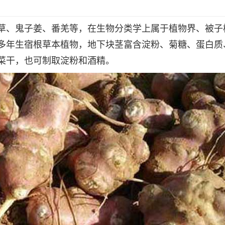
草、鬼子姜、番羌等，在生物分类学上属于植物界、被子
多年生宿根草本植物，地下块茎富含淀粉、菊糖、蛋白质
菜干，也可制取淀粉和酒精。