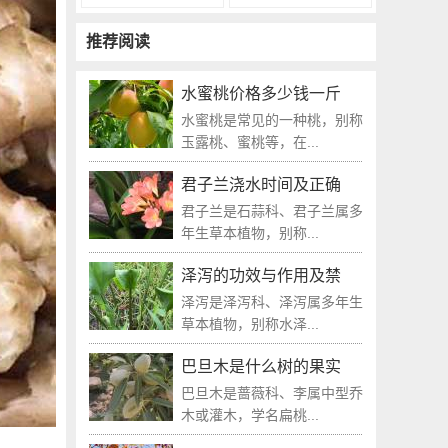
推荐阅读
水蜜桃价格多少钱一斤
水蜜桃是常见的一种桃，别称
玉露桃、蜜桃等，在...
君子兰浇水时间及正确
君子兰是石蒜科、君子兰属多
年生草本植物，别称...
泽泻的功效与作用及禁
泽泻是泽泻科、泽泻属多年生
草本植物，别称水泽...
巴旦木是什么树的果实
巴旦木是蔷薇科、李属中型乔
木或灌木，学名扁桃...