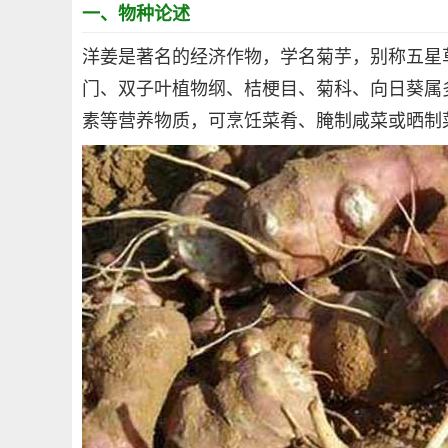
一、物种论述
洋姜是著名的经济作物，学名菊芋，别称五星
门、双子叶植物纲、桔梗目、菊科、向日葵属
素等营养物质，可烹饪菜肴、腌制咸菜或晒制