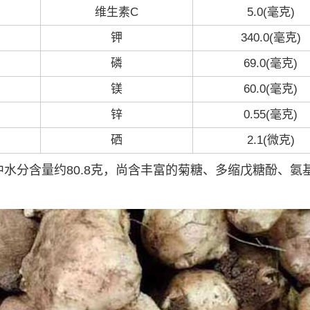
维生素C
5.0(毫克)
钾
340.0(毫克)
磷
69.0(毫克)
镁
60.0(毫克)
锌
0.55(毫克)
硒
2.1(微克)
中水分含量约80.8克，尚含丰富的菊糖、多缩戊糖酚、氨