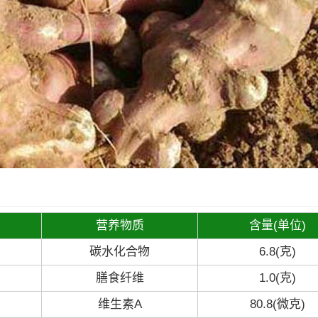
营养物质
含量(单位)
碳水化合物
6.8(克)
膳食纤维
1.0(克)
维生素A
80.8(微克)