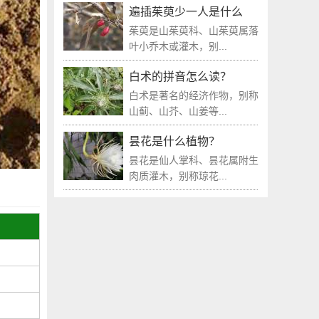
遍插茱萸少一人是什么
茱萸是山茱萸科、山茱萸属落
叶小乔木或灌木，别...
白术的拼音怎么读？
白术是著名的经济作物，别称
山蓟、山芥、山姜等...
昙花是什么植物？
昙花是仙人掌科、昙花属附生
肉质灌木，别称琼花...