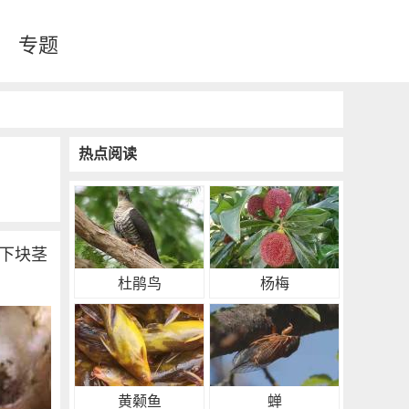
专题
热点阅读
下块茎
杜鹃鸟
杨梅
黄颡鱼
蝉