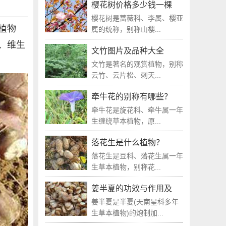
樱花树价格多少钱一棵
樱花树是蔷薇科、李属、樱亚
植物
属的统称，别称山樱...
、维生
文竹图片及品种大全
文竹是著名的观赏植物，别称
云竹、云片松、刺天...
牵牛花的别称有哪些？
牵牛花是旋花科、牵牛属一年
生缠绕草本植物，原...
落花生是什么植物？
落花生是豆科、落花生属一年
生草本植物，别称花...
姜半夏的功效与作用及
姜半夏是半夏(天南星科多年
生草本植物)的炮制加...