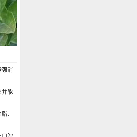
增强消
出并能
血脂、
疗口腔