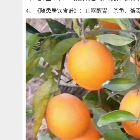
4、《随患居饮食谱》：止呕醒胃，杀鱼、蟹