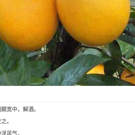
利膈宽中，解酒。
贮之。
中浮风气。