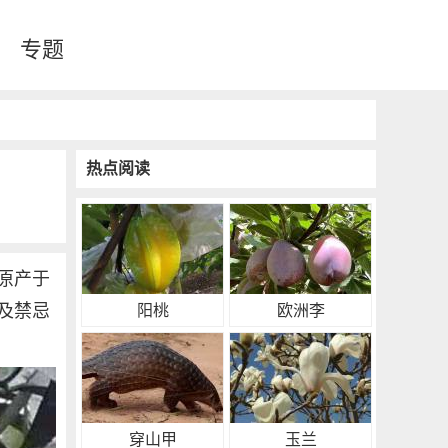
专题
热点阅读
原产于
及禁忌
阳桃
欧洲李
穿山甲
玉兰