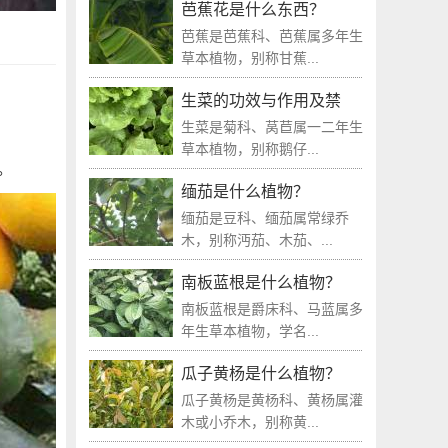
芭蕉花是什么东西？
芭蕉是芭蕉科、芭蕉属多年生
草本植物，别称甘蕉...
生菜的功效与作用及禁
生菜是菊科、莴苣属一二年生
草本植物，别称鹅仔...
。
缅茄是什么植物？
缅茄是豆科、缅茄属常绿乔
木，别称沔茄、木茄、...
南板蓝根是什么植物？
南板蓝根是爵床科、马蓝属多
年生草本植物，学名...
瓜子黄杨是什么植物？
瓜子黄杨是黄杨科、黄杨属灌
木或小乔木，别称黄...