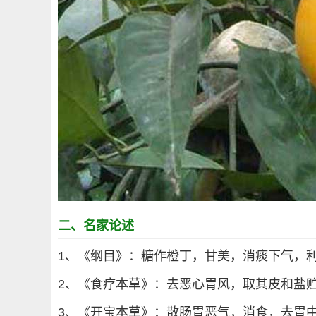
二、名家论述
1、《纲目》：糖作橙丁，甘美，消痰下气，
2、《食疗本草》：去恶心胃风，取其皮和盐
3、《开宝本草》：散肠胃恶气，消食，去胃