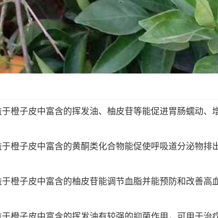
益于橙子皮中富含的挥发油、柚皮苷等能促进胃肠蠕动、
益于橙子皮中富含的黄酮类化合物能促使呼吸道分泌物排
益于橙子皮中富含的柚皮苷能调节血脂并能预防和改善高
益于橙子皮中富含的挥发油有较强的抑菌作用，可用于治