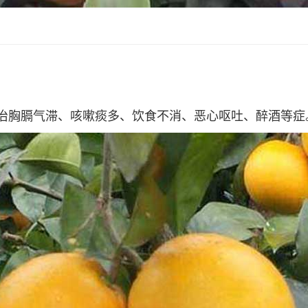
治胸膈气滞、咳嗽痰多、饮食不消、恶心呕吐、醉酒等症