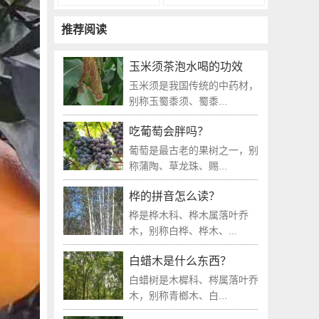
推荐阅读
玉米须茶泡水喝的功效
玉米须是我国传统的中药材，
别称玉蜀黍须、蜀黍...
吃葡萄会胖吗？
葡萄是最古老的果树之一，别
称蒲陶、草龙珠、赐...
桦的拼音怎么读？
桦是桦木科、桦木属落叶乔
木，别称白桦、桦木、...
白蜡木是什么东西？
白蜡树是木樨科、梣属落叶乔
木，别称青榔木、白...