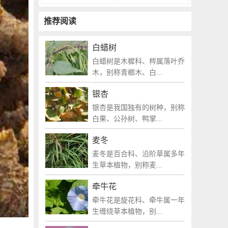
推荐阅读
白蜡树
白蜡树是木樨科、梣属落叶乔
木，别称青榔木、白...
银杏
银杏是我国独有的树种，别称
白果、公孙树、鸭掌...
麦冬
麦冬是百合科、沿阶草属多年
生草本植物，别称麦...
牵牛花
牵牛花是旋花科、牵牛属一年
生缠绕草本植物，别...