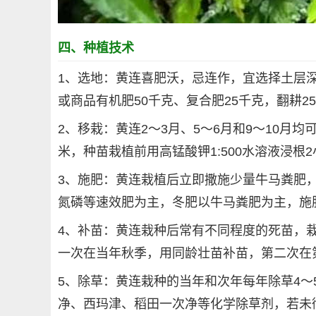
四、种植技术
1、选地：黄连喜肥沃，忌连作，宜选择土层深
或商品有机肥50千克、复合肥25千克，翻耕2
2、移栽：黄连2～3月、5～6月和9～10月
米，种苗栽植前用高锰酸钾1:500水溶液浸根2
3、施肥：黄连栽植后立即撒施少量牛马粪肥，
氮磷等速效肥为主，冬肥以牛马粪肥为主，施
4、补苗：黄连栽种后常有不同程度的死苗，
一次在当年秋季，用同龄壮苗补苗，第二次在
5、除草：黄连栽种的当年和次年每年除草4～
净、西玛津、稻田一次净等化学除草剂，若未