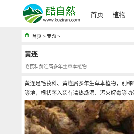
首页
植物
首页
>
专题
>
黄连
毛茛科黄连属多年生草本植物
黄连是毛茛科、黄连属多年生草本植物，别称
等地，根状茎入药有清热燥湿、泻火解毒等功