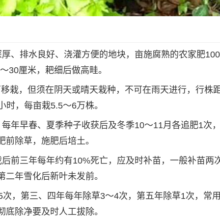
厚、排水良好、浇灌方便的地块，亩施腐熟的农家肥100
5～30厘米，耙细后做高畦。
均可移栽，但须在阴天或晴天栽种，不可在雨天进行，行株距
小时，每亩栽5.5～6万株。
每年早春、夏季种子收获后及冬季10～11月各追肥1次
肥前除草，施肥后培土。
栽后前三年每年约有10%死亡，应及时补苗，一般补苗两
第二年雪化后新叶未发前。
5次，第三、四年每年除草3～4次，第五年除草1次，常
彻底除净要及时人工拔除。