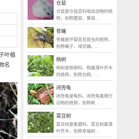
仓鼠
仓鼠是仓鼠亚科啮齿动物的统
称，别称腮鼠、葵鼠...
苍蝇
苍蝇是环裂亚目昆虫的统称，
别称蝇子、绿豆蝇、...
子叶植
杨树
物名
杨树是杨柳科、杨属落叶乔木
的统称，别称白杨、...
闭壳龟
闭壳龟是龟科、闭壳龟属爬行
动物的统称，别称断...
菜豆树
菜豆树是紫葳科、菜豆树属落
叶乔木，别称幸福树...