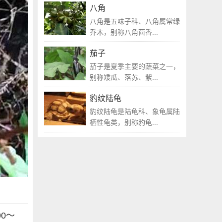
八角
八角是五味子科、八角属常绿
乔木，别称八角茴香...
茄子
茄子是夏季主要的蔬菜之一，
别称矮瓜、落苏、紫...
豹纹陆龟
豹纹陆龟是陆龟科、象龟属陆
栖性龟类，别称豹龟...
0～