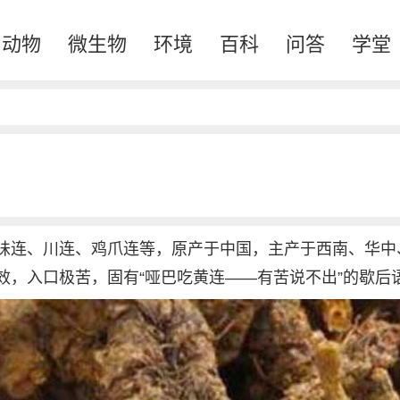
动物
微生物
环境
百科
问答
学堂
味连、川连、鸡爪连等，原产于中国，主产于西南、华中
效，入口极苦，固有“哑巴吃黄连——有苦说不出”的歇后