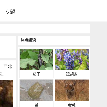
专题
热点阅读
、西北
语。
茄子
延胡索
鳖
老虎