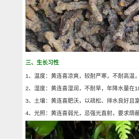
三、生长习性
1、温度：黄连喜凉爽，较耐严寒，不耐高温，最
2、湿度：黄连喜湿润，不耐旱，年降水量在1
3、土壤：黄连喜肥沃，以疏松、排水良好且富含
4、光照：黄连喜弱光，忌强光直射，要求荫蔽