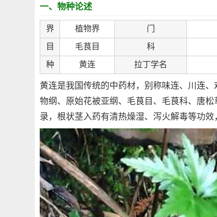
一、物种论述
界
植物界
门
目
毛茛目
科
种
黄连
拉丁学名
黄连是我国传统的中药材，别称味连、川连、
物纲、原始花被亚纲、毛茛目、毛茛科、唐松
录，根状茎入药有清热燥湿、泻火解毒等功效