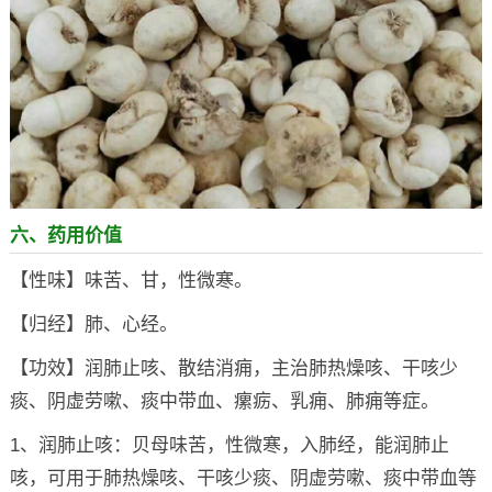
六、药用价值
【性味】味苦、甘，性微寒。
【归经】肺、心经。
【功效】润肺止咳、散结消痈，主治肺热燥咳、干咳少
痰、阴虚劳嗽、痰中带血、瘰疬、乳痈、肺痈等症。
1、润肺止咳：贝母味苦，性微寒，入肺经，能润肺止
咳，可用于肺热燥咳、干咳少痰、阴虚劳嗽、痰中带血等