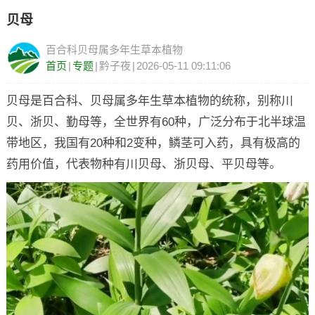
贝母
百合科贝母属多年生草本植物
首页
|
专题
|
黔子夜
|
2026-05-11 09:11:06
贝母是百合科、贝母属多年生草本植物的统称，别称川
贝、浙贝、勤母等，全世界有60种，广泛分布于北半球温
带地区，我国有20种和2变种，鳞茎可入药，具有极高的
药用价值，代表物种有川贝母、浙贝母、平贝母等。