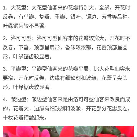
1、大花型：大花型仙客来的花瓣特别大，全缘，开花时
反卷，有单瓣、复瓣、重瓣、银叶、镶边、芳香等品种，
叶缘锯齿较不显著。
2、洛可可型：洛可可型仙客来的花瓣较宽大，开花时不
反卷，下垂，顶部呈扇形，香味较浓郁，花蕾顶部呈圆
形，叶缘锯齿较显著。
3、平瓣型：平瓣型仙客来的花瓣平展，比大花型仙客来
要窄，开花时反卷，边缘有细缺刻和波皱，花蕾呈尖头
形，叶缘锯齿较显著。
4、皱边型：皱边型仙客来是由洛可可型仙客来改良而成
的，花瓣大，边缘有细缺刻和波皱，开花部分花瓣反卷，
十枚花瓣褶皱起来。