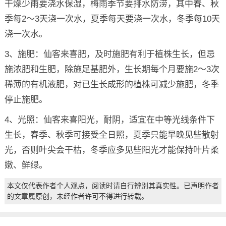
干燥少雨要浇水保湿，梅雨季节要排水防涝，其中春、秋
季每2～3天浇一次水，夏季每天要浇一次水，冬季每10天
浇一次水。
3、施肥：仙客来喜肥，及时施肥有利于植株生长，但忌
施浓肥和生肥，除施足基肥外，生长期每个月要施2～3次
稀薄的有机液肥，对已生长成形的植株可减少施肥，冬季
停止施肥。
4、光照：仙客来喜阳光，耐阴，适宜在中等光线条件下
生长，春季、秋季可接受全日照，夏季只能早晚见些散射
光，否则叶尖会干枯，冬季应多见些阳光才能保持叶片柔
嫩、鲜绿。
本文仅代表作者个人观点，阅读时请自行辨别其真实性。已声明作者
的文章属原创，未经作者许可不得进行转载。