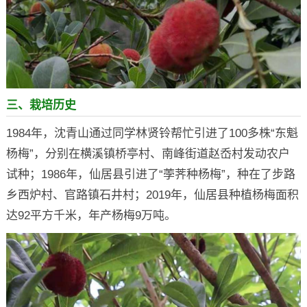
三、栽培历史
1984年，沈青山通过同学林贤铃帮忙引进了100多株“东魁
杨梅”，分别在横溪镇桥亭村、南峰街道赵岙村发动农户
试种；1986年，仙居县引进了“荸荠种杨梅”，种在了步路
乡西炉村、官路镇石井村；2019年，仙居县种植杨梅面积
达92平方千米，年产杨梅9万吨。