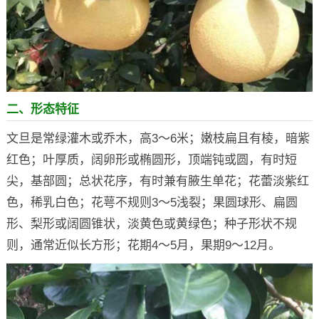
二、形态特征
文旦是常绿灌木或乔木，高3～6米；嫩枝扁且有棱，暗紫
红色；叶厚质，阔卵形或椭圆形，顶端钝或圆，有时短
尖，基部圆；总状花序，有时兼有腋生单花；花蕾淡紫红
色，稀乳白色；花萼不规则3～5浅裂；果圆球形、扁圆
形、梨形或阔圆锥状，淡黄色或黄绿色；种子形状不规
则，通常近似长方形；花期4～5月，果期9～12月。