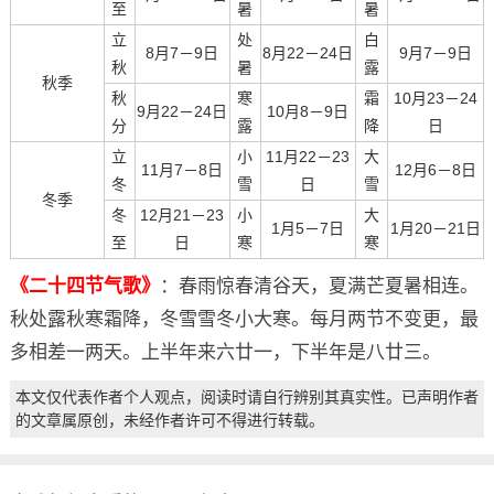
至
暑
暑
立
处
白
8月7－9日
8月22－24日
9月7－9日
秋
暑
露
秋季
秋
寒
霜
10月23－24
9月22－24日
10月8－9日
分
露
降
日
立
小
11月22－23
大
11月7－8日
12月6－8日
冬
雪
日
雪
冬季
冬
12月21－23
小
大
1月5－7日
1月20－21日
至
日
寒
寒
《二十四节气歌》
：春雨惊春清谷天，夏满芒夏暑相连。
秋处露秋寒霜降，冬雪雪冬小大寒。每月两节不变更，最
多相差一两天。上半年来六廿一，下半年是八廿三。
本文仅代表作者个人观点，阅读时请自行辨别其真实性。已声明作者
的文章属原创，未经作者许可不得进行转载。