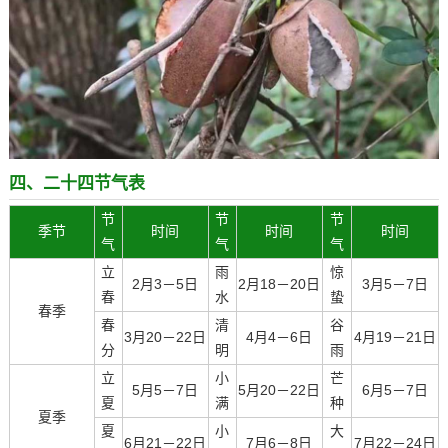
四、二十四节气表
节
节
节
季节
时间
时间
时间
气
气
气
立
雨
惊
2月3－5日
2月18－20日
3月5－7日
春
水
蛰
春季
春
清
谷
3月20－22日
4月4－6日
4月19－21日
分
明
雨
立
小
芒
5月5－7日
5月20－22日
6月5－7日
夏
满
种
夏季
夏
小
大
6月21－22日
7月6－8日
7月22－24日