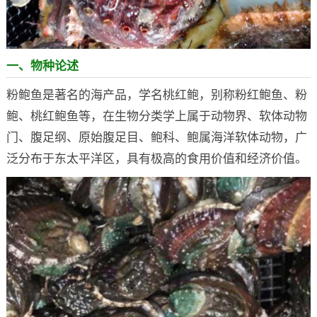
一、物种论述
粉鲍鱼是著名的海产品，学名桃红鲍，别称粉红鲍鱼、粉
鲍、桃红鲍鱼等，在生物分类学上属于动物界、软体动物
门、腹足纲、原始腹足目、鲍科、鲍属海洋软体动物，广
泛分布于东太平洋区，具有极高的食用价值和经济价值。