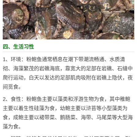
四、生活习性
1、环境：粉鲍鱼通常栖息在潮下带潮流畅通、水质清
彻、海藻繁茂的岩礁海底，靠宽大的足部在岩礁、石缝中
爬行运动，白天以发达的足部肌肉吸附在岩礁上隐伏，夜
间觅食。
2、食性：粉鲍鱼主要以藻类和浮游生物为食，其中稚鲍
主要以着生性硅藻为食，幼鲍主要以浒苔等小型藻类为
食，成鲍主要以裙带菜、鹅肠菜、海带、马尾菜等大型海
藻为食。