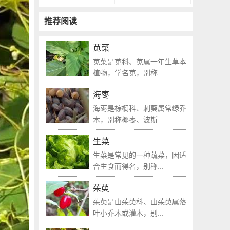
推荐阅读
苋菜
苋菜是苋科、苋属一年生草本
植物，学名苋，别称...
海枣
海枣是棕榈科、刺葵属常绿乔
木，别称椰枣、波斯...
生菜
生菜是常见的一种蔬菜，因适
合生食而得名，别称...
茱萸
茱萸是山茱萸科、山茱萸属落
叶小乔木或灌木，别...