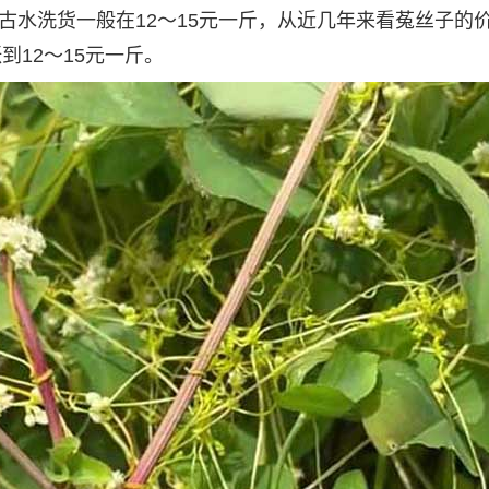
蒙古水洗货一般在12～15元一斤，从近几年来看菟丝子的
到12～15元一斤。