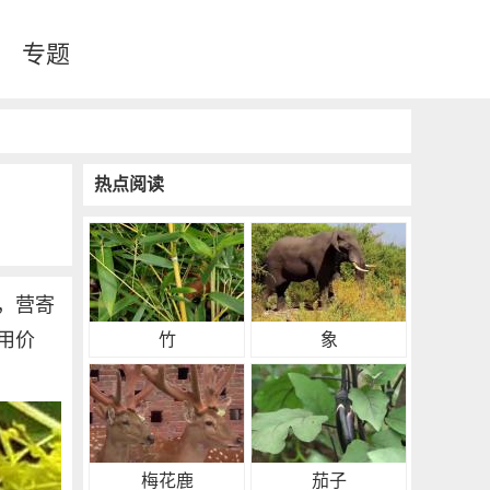
专题
热点阅读
，营寄
用价
竹
象
梅花鹿
茄子