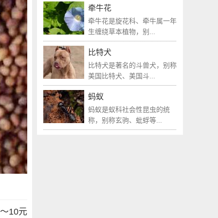
牵牛花
牵牛花是旋花科、牵牛属一年
生缠绕草本植物，别...
比特犬
比特犬是著名的斗兽犬，别称
美国比特犬、美国斗...
蚂蚁
蚂蚁是蚁科社会性昆虫的统
称，别称玄驹、蚍蜉等...
～10元