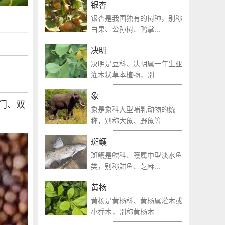
银杏
银杏是我国独有的树种，别称
白果、公孙树、鸭掌...
决明
决明是豆科、决明属一年生亚
灌木状草本植物，别...
象
门、双
象是象科大型哺乳动物的统
称，别称大象、野象等...
斑鳠
斑鳠是鲿科、鳠属中型淡水鱼
类，别称魽鱼、芝麻...
黄杨
黄杨是黄杨科、黄杨属灌木或
小乔木，别称黄杨木...