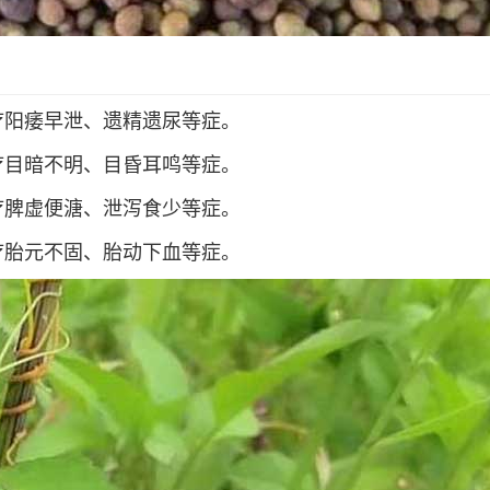
疗阳痿早泄、遗精遗尿等症。
疗目暗不明、目昏耳鸣等症。
疗脾虚便溏、泄泻食少等症。
疗胎元不固、胎动下血等症。