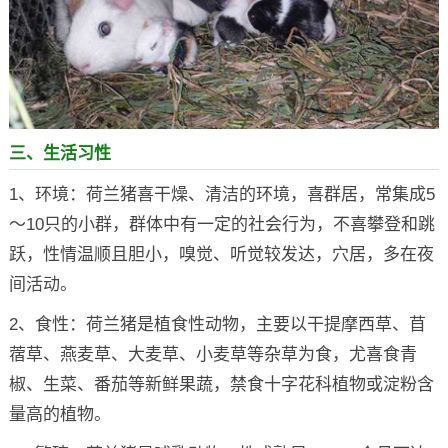
三、生活习性
1、环境：荷兰猪喜干燥、清洁的环境，喜群居，常集成5
～10只的小群，群体中有一定的社会行为，不喜攀登和跳
跃，性情温顺且胆小，嗅觉、听觉较发达，穴居，多在夜
间活动。
2、食性：荷兰猪是植食性动物，主要以干提摩西草、苜
蓿草、燕麦草、大麦草、小麦草等杂草为食，尤喜食青
椒、生菜、番茄等新鲜果蔬，禁食十字花科植物或淀粉含
量高的植物。