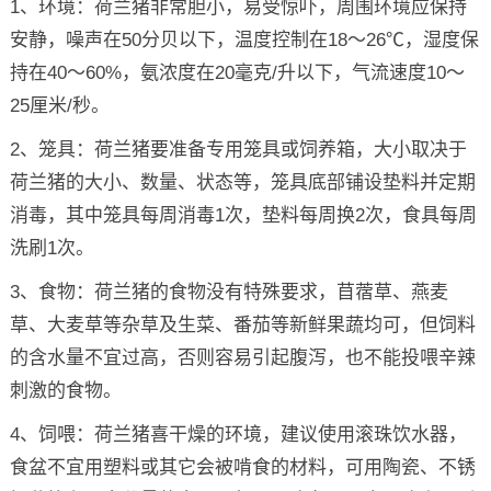
1、环境：荷兰猪非常胆小，易受惊吓，周围环境应保持
安静，噪声在50分贝以下，温度控制在18～26℃，湿度保
持在40～60%，氨浓度在20毫克/升以下，气流速度10～
25厘米/秒。
2、笼具：荷兰猪要准备专用笼具或饲养箱，大小取决于
荷兰猪的大小、数量、状态等，笼具底部铺设垫料并定期
消毒，其中笼具每周消毒1次，垫料每周换2次，食具每周
洗刷1次。
3、食物：荷兰猪的食物没有特殊要求，苜蓿草、燕麦
草、大麦草等杂草及生菜、番茄等新鲜果蔬均可，但饲料
的含水量不宜过高，否则容易引起腹泻，也不能投喂辛辣
刺激的食物。
4、饲喂：荷兰猪喜干燥的环境，建议使用滚珠饮水器，
食盆不宜用塑料或其它会被啃食的材料，可用陶瓷、不锈