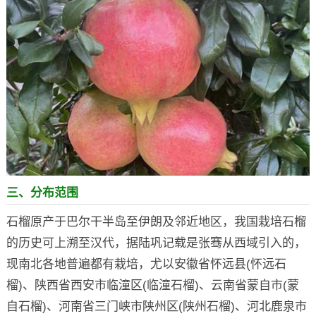
三、分布范围
石榴原产于巴尔干半岛至伊朗及邻近地区，我国栽培石榴
的历史可上溯至汉代，据陆巩记载是张骞从西域引入的，
现南北各地普遍都有栽培，尤以安徽省怀远县(怀远石
榴)、陕西省西安市临潼区(临潼石榴)、云南省蒙自市(蒙
自石榴)、河南省三门峡市陕州区(陕州石榴)、河北鹿泉市