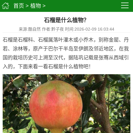
首页
>
植物
>
石榴是什么植物？
来源:酷自然 作者:黔子夜 时间:2026-02-09 16:03:44
石榴是石榴科、石榴属落叶灌木或小乔木，别称金罂、丹
若、涂林等，原产于巴尔干半岛至伊朗及邻近地区，在我
国的栽培历史可上溯至汉代，据陆巩记载是张骞从西域引
入的，下面来看一看石榴是什么植物吧！