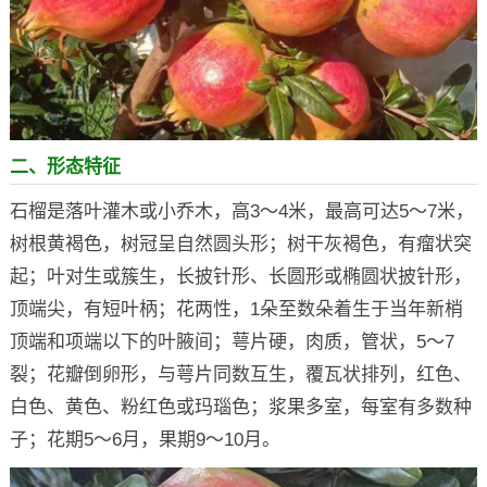
二、形态特征
石榴是落叶灌木或小乔木，高3～4米，最高可达5～7米，
树根黄褐色，树冠呈自然圆头形；树干灰褐色，有瘤状突
起；叶对生或簇生，长披针形、长圆形或椭圆状披针形，
顶端尖，有短叶柄；花两性，1朵至数朵着生于当年新梢
顶端和项端以下的叶腋间；萼片硬，肉质，管状，5～7
裂；花瓣倒卵形，与萼片同数互生，覆瓦状排列，红色、
白色、黄色、粉红色或玛瑙色；浆果多室，每室有多数种
子；花期5～6月，果期9～10月。