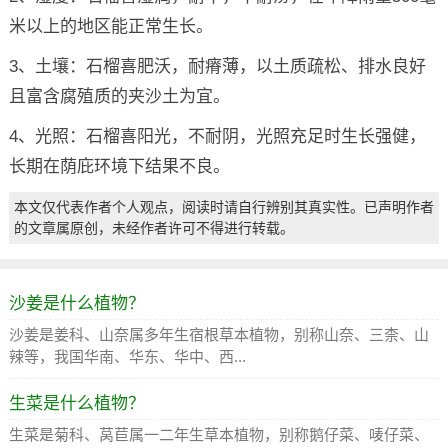
米以上的地区能正常生长。
3、土壤：石榴喜肥沃，耐瘠薄，以土质疏松、排水良好
且富含腐殖质的夹沙土为宜。
4、光照：石榴喜阳光，不耐阴，光照充足时生长强健，
长期在荫庇环境下结果不良。
本文仅代表作者个人观点，阅读时请自行辨别其真实性。已声明作者
的文章属原创，未经作者许可不得进行转载。
沙姜是什么植物？
沙姜是姜科、山奈属多年生宿根草本植物，别称山奈、三柰、山
辣等，我国华南、华东、华中、西...
生菜是什么植物？
生菜是菊科、莴苣属一二年生草本植物，别称鹅仔菜、唛仔菜、