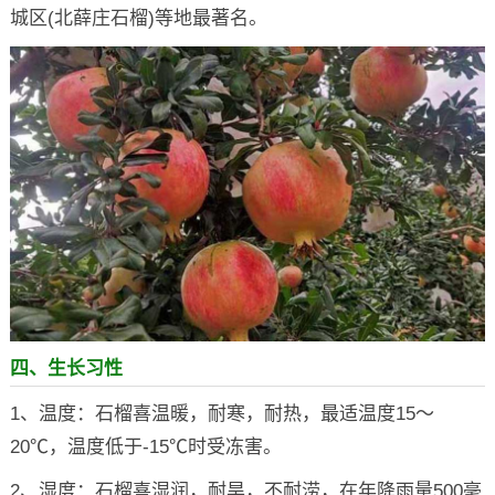
城区(北薛庄石榴)等地最著名。
四、生长习性
1、温度：石榴喜温暖，耐寒，耐热，最适温度15～
20℃，温度低于-15℃时受冻害。
2、湿度：石榴喜湿润，耐旱，不耐涝，在年降雨量500毫