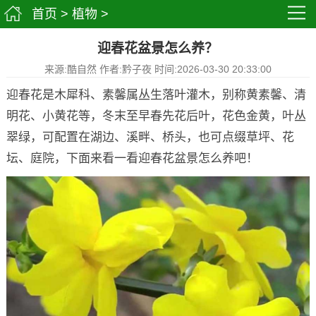
首页
>
植物
>
迎春花盆景怎么养？
来源:酷自然 作者:黔子夜 时间:2026-03-30 20:33:00
迎春花是木犀科、素馨属丛生落叶灌木，别称黄素馨、清
明花、小黄花等，冬末至早春先花后叶，花色金黄，叶丛
翠绿，可配置在湖边、溪畔、桥头，也可点缀草坪、花
坛、庭院，下面来看一看迎春花盆景怎么养吧！