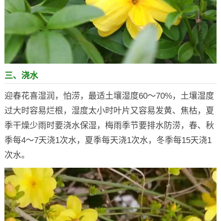
三、浇水
迎春花喜湿润，怕涝，最适土壤湿度60～70%，土壤湿度
过大时容易烂根，湿度太小时叶片又容易发黄、焦枯，夏
季干燥少雨时要浇水保湿，梅雨季节要排水防涝，春、秋
季每4～7天浇1次水，夏季每天浇1次水，冬季每15天浇1
次水。