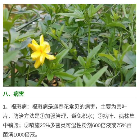
八、病害
1、褐斑病：褐斑病是迎春花常见的病害，主要为害叶
片，防治方法是①加强管理，避免积水；②病叶、病株集
中销毁；③喷施25%多菌灵可湿性粉剂600倍液或75%百
菌清1000倍液。