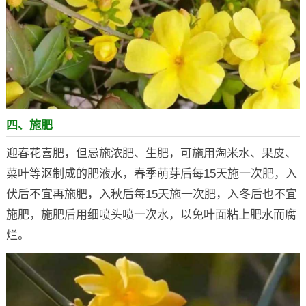
四、施肥
迎春花喜肥，但忌施浓肥、生肥，可施用淘米水、果皮、
菜叶等沤制成的肥液水，春季萌芽后每15天施一次肥，入
伏后不宜再施肥，入秋后每15天施一次肥，入冬后也不宜
施肥，施肥后用细喷头喷一次水，以免叶面粘上肥水而腐
烂。