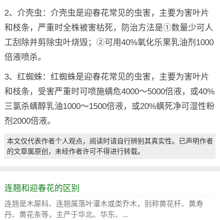
2、介壳虫：介壳虫是迎春花常见的虫害，主要为害叶片
和枝条，严重时全株被害枯死，防治方法是①数量少可人
工刮除并剪除虫叶烧毁；②可用40%氧化乐果乳油剂1000
倍液喷杀。
3、红蜘蛛：红蜘蛛是迎春花常见的虫害，主要为害叶片
和枝条，受害严重时可喷施螨危4000～5000倍液，或40%
三氯杀螨醇乳油1000～1500倍液，或20%螨死净可湿性粉
剂2000倍液。
本文仅代表作者个人观点，阅读时请自行辨别其真实性。已声明作者
的文章属原创，未经作者许可不得进行转载。
连翘和迎春花的区别
连翘是木犀科、连翘属落叶灌木或类乔木，别称黄花杆、黄寿
丹、黄花条等，主产于华北、华东、...