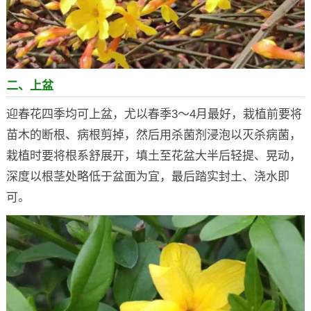
二、上盆
迎春花四季均可上盆，尤以春季3～4月最好，栽植前要将
苗木的断根、病根剪掉，然后用杀菌剂浸泡以灭杀病菌，
栽植时要将根系舒展开，填土至花盆大半后轻提、晃动，
深度以根茎处略低于盆面为宜，最后踏实封土、浇水即
可。