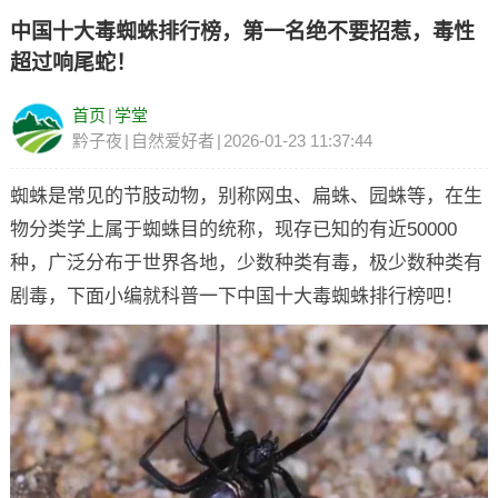
中国十大毒蜘蛛排行榜，第一名绝不要招惹，毒性
超过响尾蛇！
首页
|
学堂
黔子夜
|
自然爱好者
|
2026-01-23 11:37:44
蜘蛛是常见的节肢动物，别称网虫、扁蛛、园蛛等，在生
物分类学上属于蜘蛛目的统称，现存已知的有近50000
种，广泛分布于世界各地，少数种类有毒，极少数种类有
剧毒，下面小编就科普一下中国十大毒蜘蛛排行榜吧！