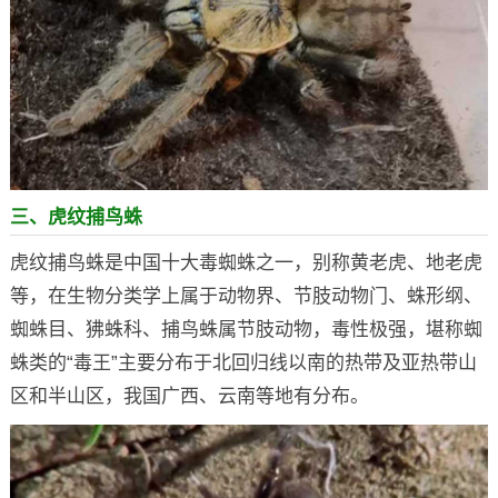
三、虎纹捕鸟蛛
虎纹捕鸟蛛是中国十大毒蜘蛛之一，别称黄老虎、地老虎
等，在生物分类学上属于动物界、节肢动物门、蛛形纲、
蜘蛛目、狒蛛科、捕鸟蛛属节肢动物，毒性极强，堪称蜘
蛛类的“毒王”主要分布于北回归线以南的热带及亚热带山
区和半山区，我国广西、云南等地有分布。