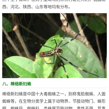
西、河北、陕西、山东等地均有分布。
八、棒络新妇蛛
棒络新妇蛛是中国十大毒蜘蛛之一，别称鬼脸蜘蛛、人面
蜘蛛等，在生物分类学上属于动物界、节肢动物门、蛛形
纲、蜘蛛目、蜘蛛科、盖蛛属节肢动物，毒性不强，其毒