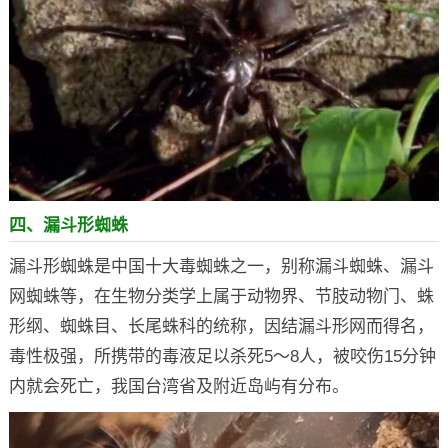
四、漏斗形蜘蛛
漏斗形蜘蛛是中国十大毒蜘蛛之一，别称漏斗蜘蛛、漏斗
网蜘蛛等，在生物分类学上属于动物界、节肢动物门、蛛
形纲、蜘蛛目、长尾蛛科的统称，因结漏斗形网而得名，
毒性极强，所携带的毒液足以杀死5～8人，被咬伤15分钟
内就会死亡，我国台湾省及附近岛屿有分布。