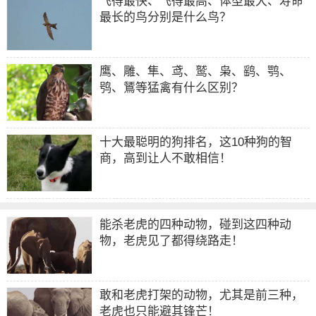
飞得最快、飞得最高、体型最大、寿命
最长的鸟分别是什么鸟？
鹰、雕、隼、鸢、鹫、枭、鹞、鹗、
鸮、鵟等猛禽有什么区别？
十大最聪明的狗排名，这10种狗的智
商，高到让人不敢相信！
能杀老虎的四种动物，碰到这四种动
物，老虎见了都得绕路走！
敢和老虎打架的动物，尤其是前三种，
老虎也只能避其锋芒！