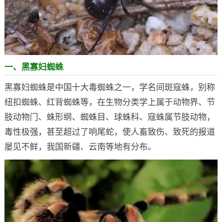
一、黑寡妇蜘蛛
黑寡妇蜘蛛是中国十大毒蜘蛛之一，学名间斑寇蛛，别称
纽扣蜘蛛、红背蜘蛛等，在生物分类学上属于动物界、节
肢动物门、蛛形纲、蜘蛛目、球蛛科、寇蛛属节肢动物，
毒性极强，甚至超过了响尾蛇，使人畜致伤、致死的报道
屡见不鲜，我国新疆、云南等地有分布。