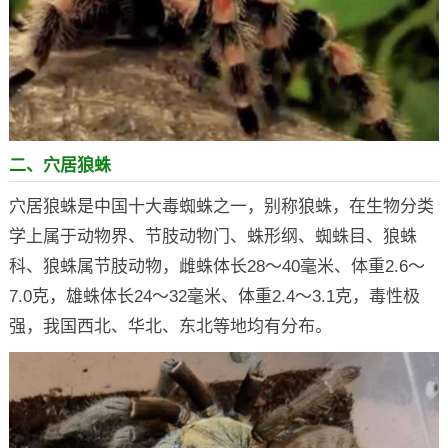
二、穴居狼蛛
穴居狼蛛是中国十大毒蜘蛛之一，别称狼蛛，在生物分类
学上属于动物界、节肢动物门、蛛形纲、蜘蛛目、狼蛛
科、狼蛛属节肢动物，雌蛛体长28～40毫米、体重2.6～
7.0克，雄蛛体长24～32毫米、体重2.4～3.1克，毒性极
强，我国西北、华北、东北等地均有分布。