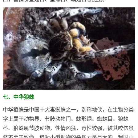
七、中华狼蛛
中华狼蛛是中国十大毒蜘蛛之一，别称地侠，在生物分类
学上属于动物界、节肢动物门、蛛形纲、蜘蛛目、狼蛛
科、狼蛛属节肢动物，性情凶猛，毒性较强，被其咬伤虽
然不至于致命，但对小型动物的杀伤力是巨大的，我国山