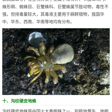
蛛形纲、蜘蛛目、巨蟹蛛科、巨蟹蛛属节肢动物，毒性不
强，但排毒量较大，其毒液主要用于麻醉猎物，我国华
中、华东、西南、华南等地均有分布。
十、沟纹硬皮地蛛
沟纹硬皮地蛛是中国十大毒蜘蛛之一，别称地黄牛、地蜘