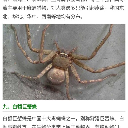
液主要用于麻醉猎物，对人类最多只能引起疼痛，我国东
北、华北、华中、西南等地均有分布。
九、白额巨蟹蛛
白额巨蟹蛛是中国十大毒蜘蛛之一，别称狩猎巨蟹蛛、白
额高脚蛛等，在生物分类学上属于动物界、节肢动物门、