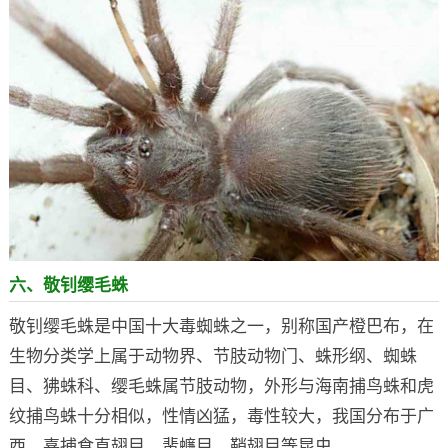
六、敬钊缨毛蛛
敬钊缨毛蛛是中国十大毒蜘蛛之一，别称国产橙巴布，在
生物分类学上属于动物界、节肢动物门、蛛形纲、蜘蛛
目、狒蛛科、缨毛蛛属节肢动物，外形与海南捕鸟蛛和虎
纹捕鸟蛛十分相似，性情凶猛，毒性较大，我国分布于广
西，喜捕食直翅目、蜚蠊目、鞘翅目等昆虫。