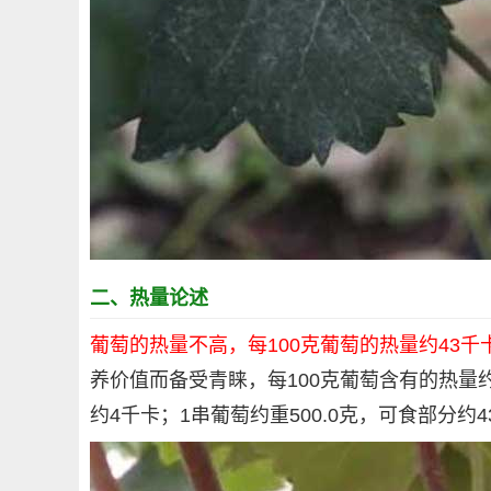
二、热量论述
葡萄的热量不高，每100克葡萄的热量约43千
养价值而备受青睐，每100克葡萄含有的热量约4
约4千卡；1串葡萄约重500.0克，可食部分约4