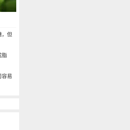
糖，但
成脂
萄容易