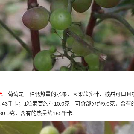
卡
。葡萄是一种低热量的水果，因柔软多汁、酸甜可口且
3千卡；1粒葡萄约重10.0克，可食部分约9.0克，含有
30.0克，含有的热量约185千卡。