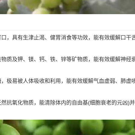
可口，具有生津止渴、健胃消食等功效，能有效缓解口干
类物质及钾、镁、钙、铁、锌等矿物质，能有效缓解神经
糖，极易被人体吸收和利用，能有效缓解气血虚弱、肺虚
然抗氧化物质，能清除体内的自由基(细胞衰老的元凶)