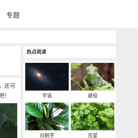
专题
热点阅读
，还可
吧！
宇宙
避役
白鹤芋
芫荽