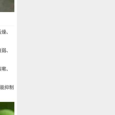
舌燥、
衰弱、
咳嗽、
并能抑制