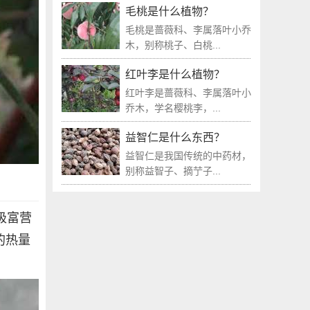
毛桃是什么植物？
毛桃是蔷薇科、李属落叶小乔
木，别称桃子、白桃...
红叶李是什么植物？
红叶李是蔷薇科、李属落叶小
乔木，学名樱桃李，...
益智仁是什么东西？
益智仁是我国传统的中药材，
别称益智子、摘艼子...
极富营
的热量