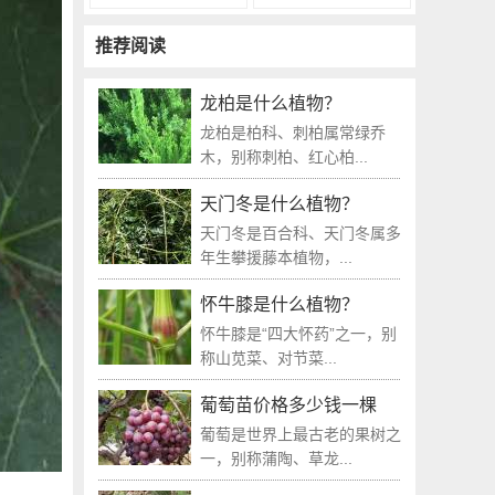
推荐阅读
龙柏是什么植物？
龙柏是柏科、刺柏属常绿乔
木，别称刺柏、红心柏...
天门冬是什么植物？
天门冬是百合科、天门冬属多
年生攀援藤本植物，...
怀牛膝是什么植物？
怀牛膝是“四大怀药”之一，别
称山苋菜、对节菜...
葡萄苗价格多少钱一棵
葡萄是世界上最古老的果树之
一，别称蒲陶、草龙...