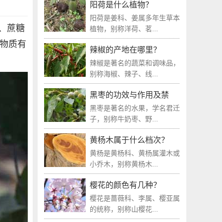
阳荷是什么植物？
阳荷是姜科、姜属多年生草本
、蔗糖
植物，别称洋荷、茗...
矿物质有
辣椒的产地在哪里？
辣椒是著名的蔬菜和调味品，
别称海椒、辣子、线...
黑枣的功效与作用及禁
黑枣是著名的水果，学名君迁
子，别称牛奶枣、野...
黄杨木属于什么档次？
黄杨是黄杨科、黄杨属灌木或
小乔木，别称黄杨木...
樱花的颜色有几种？
樱花是蔷薇科、李属、樱亚属
的统称，别称山樱花...