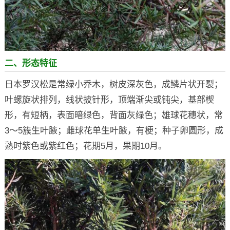
二、形态特征
日本罗汉松是常绿小乔木，树皮深灰色，成鳞片状开裂；
叶螺旋状排列，线状披针形，顶端渐尖或钝尖，基部楔
形，有短柄，表面暗绿色，背面灰绿色；雄球花穗状，常
3～5簇生叶腋；雌球花单生叶腋，有梗；种子卵圆形，成
熟时紫色或紫红色；花期5月，果期10月。