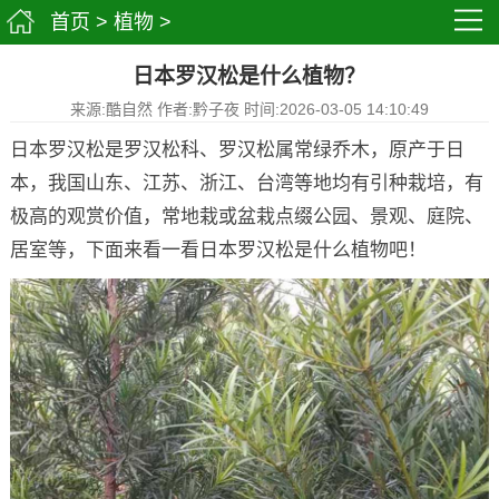
首页
>
植物
>
日本罗汉松是什么植物？
来源:酷自然 作者:黔子夜 时间:2026-03-05 14:10:49
日本罗汉松是罗汉松科、罗汉松属常绿乔木，原产于日
本，我国山东、江苏、浙江、台湾等地均有引种栽培，有
极高的观赏价值，常地栽或盆栽点缀公园、景观、庭院、
居室等，下面来看一看日本罗汉松是什么植物吧！