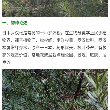
一、物种论述
日本罗汉松是常见的一种罗汉松，在生物分类学上属于植
物界、裸子植物门、松杉纲、南洋杉目、罗汉松科、罗汉
松属常绿乔木，原产于日本，树形优美，枝叶苍翠，有极
高的观赏价值，常地栽或盆栽点缀公园、景观、庭院、居
室等。