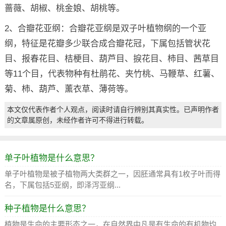
蔷薇、胡椒、桃金娘、胡桃等。
2、合瓣花亚纲：合瓣花亚纲是双子叶植物纲的一个亚
纲，特征是花瓣多少联合成合瓣花冠，下属包括管状花
目、报春花目、桔梗目、葫芦目、捩花目、柿目、茜草目
等11个目，代表物种有杜鹃花、夹竹桃、马鞭草、红薯、
菊、柿、葫芦、薰衣草、薄荷等。
本文仅代表作者个人观点，阅读时请自行辨别其真实性。已声明作者
的文章属原创，未经作者许可不得进行转载。
单子叶植物是什么意思？
单子叶植物是被子植物两大类群之一，因胚通常具有1枚子叶而得
名，下属包括5亚纲，即泽泻亚纲...
种子植物是什么意思？
植物是生命的主要形态之一，在自然界中凡是有生命的有机物均