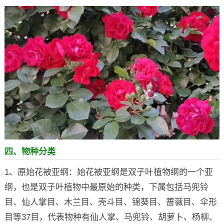
四、物种分类
1、原始花被亚纲：始花被亚纲是双子叶植物纲的一个亚
纲，也是双子叶植物中最原始的种类，下属包括马兜铃
目、仙人掌目、木兰目、壳斗目、锦葵目、蔷薇目、伞形
目等37目，代表物种有仙人掌、马兜铃、胡萝卜、杨柳、