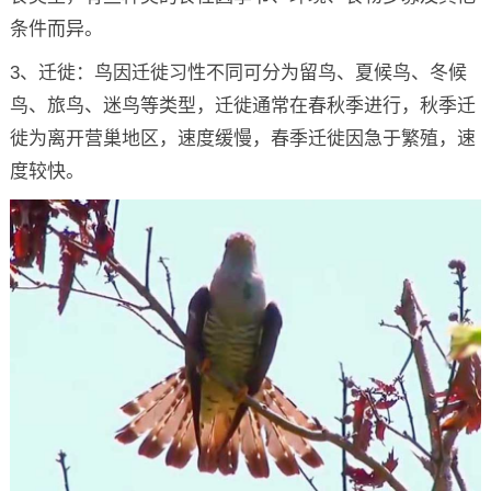
条件而异。
3、迁徙：鸟因迁徙习性不同可分为留鸟、夏候鸟、冬候
鸟、旅鸟、迷鸟等类型，迁徙通常在春秋季进行，秋季迁
徙为离开营巢地区，速度缓慢，春季迁徙因急于繁殖，速
度较快。