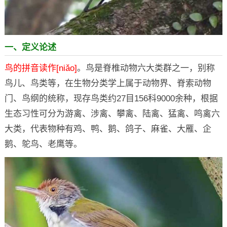
一、定义论述
鸟的拼音读作[niǎo]
。鸟是脊椎动物六大类群之一，别称
鸟儿、鸟类等，在生物分类学上属于动物界、脊索动物
门、鸟纲的统称，现存鸟类约27目156科9000余种，根据
生态习性可分为游禽、涉禽、攀禽、陆禽、猛禽、鸣禽六
大类，代表物种有鸡、鸭、鹅、鸽子、麻雀、大雁、企
鹅、鸵鸟、老鹰等。