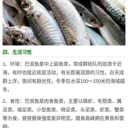
四、生活习性
1、环境：巴浪鱼是中上层鱼类，常成群结队的巡游于近
海，有时也接近底层活动，有长距离洄游的习性，白天成
群上浮，夜间有趋光性，冬季在水深100～150米的海域越
冬。
2、食性：巴浪鱼是肉食鱼类，主要以磷虾、毛颚类、翼
足类、端足类、小型鱼类、桡足类、头足类、虾类、蟹类
等为食，昼夜摄食强度差异明显，摄食高峰期在黄昏和黎
明。