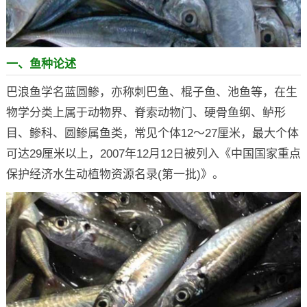
一、鱼种论述
巴浪鱼学名蓝圆鲹，亦称刺巴鱼、棍子鱼、池鱼等，在生
物学分类上属于动物界、脊索动物门、硬骨鱼纲、鲈形
目、鲹科、圆鲹属鱼类，常见个体12～27厘米，最大个体
可达29厘米以上，2007年12月12日被列入《中国国家重点
保护经济水生动植物资源名录(第一批)》。