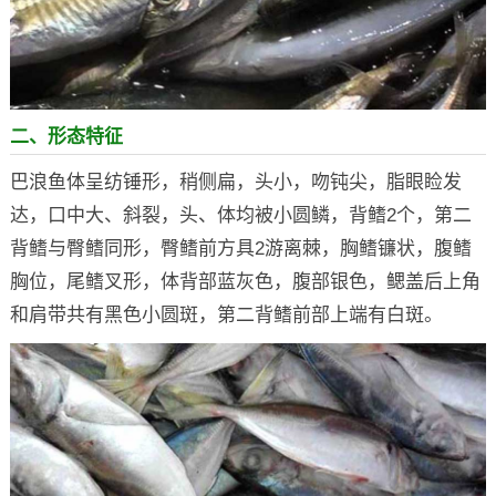
二、形态特征
巴浪鱼体呈纺锤形，稍侧扁，头小，吻钝尖，脂眼睑发
达，口中大、斜裂，头、体均被小圆鳞，背鳍2个，第二
背鳍与臀鳍同形，臀鳍前方具2游离棘，胸鳍镰状，腹鳍
胸位，尾鳍叉形，体背部蓝灰色，腹部银色，鳃盖后上角
和肩带共有黑色小圆斑，第二背鳍前部上端有白斑。