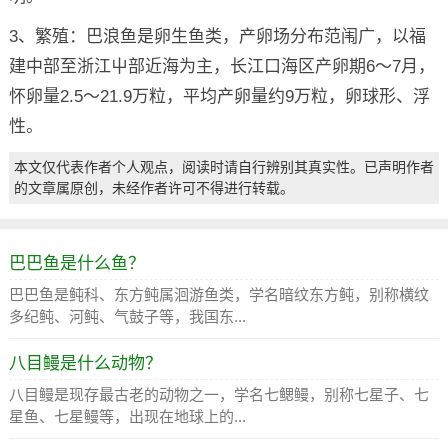
3、繁殖：巴浪鱼是卵生鱼类，产卵场分布范闱广，以福
建中部至浙江屮部近海为主，长江口海区产卵期6～7月，
怀卵量2.5～21.9万粒，平均产卵量约9万粒，卵球形、浮
性。
本文仅代表作者个人观点，阅读时请自行辨别其真实性。已声明作者
的文章属原创，未经作者许可不得进行转载。
巴巴鱼是什么鱼？
巴巴鱼是鲀科、东方鲀属洄游鱼类，学名暗纹东方鲀，别称横纹
多纪鲀、河鲀、气鼓子等，我国东...
八目鳗是什么动物？
八目鳗是现存最古老的动物之一，学名七鳃鳗，别称七星子、七
星鱼、七星鳗等，出现在地球上的...