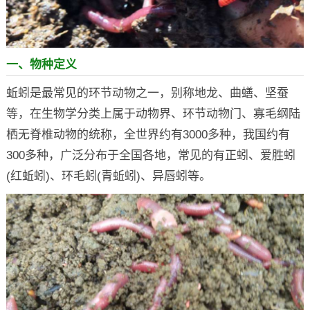
一、物种定义
蚯蚓是最常见的环节动物之一，别称地龙、曲蟮、坚蚕
等，在生物学分类上属于动物界、环节动物门、寡毛纲陆
栖无脊椎动物的统称，全世界约有3000多种，我国约有
300多种，广泛分布于全国各地，常见的有正蚓、爱胜蚓
(红蚯蚓)、环毛蚓(青蚯蚓)、异唇蚓等。