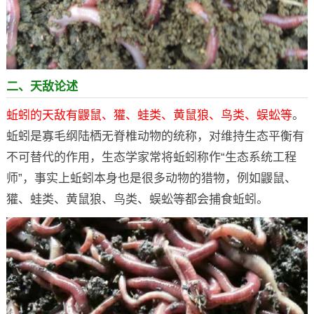
二、天敌论述
蚯蚓的天敌有鼹鼠、獾、蛙类、黄鼠狼、鸟类、蜈蚣等
。
蚯蚓是寡毛纲陆栖无脊椎动物的统称，对维持生态平衡有
不可替代的作用，生态学家常将蚯蚓称作“生态系统工程
师”，事实上蚯蚓本身也是很多动物的猎物，例如鼹鼠、
獾、蛙类、黄鼠狼、鸟类、蜈蚣等都会捕食蚯蚓。