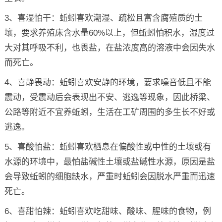
3、喜湿怕干：蚯蚓喜欢潮湿、疏松且富含腐殖质的土
壤，要求养殖床含水量60%以上，但蚯蚓怕积水，湿度过
大对其呼吸不利，也畏盐，在盐浓度高的溶液中会因失水
而死亡。
4、喜静畏动：蚯蚓喜欢安静的环境，要求噪音低且不能
震动，受震动后会表现出不安、逃逸等现象，因此桥梁、
公路等附近不宜养蚯蚓，生活在工矿周围的多生长不好或
逃逸。
5、喜酸怕盐：蚯蚓喜欢栖息在偏酸性或中性的土壤或有
水源的环境中，最怕盐碱性土壤或盐碱性水源，原因是盐
会导致蚯蚓的细胞缺水，严重时蚯蚓会因脱水严重而迅速
死亡。
6、喜甜怕辣：蚯蚓喜欢吃甜味、酸味、腥味的食物，例