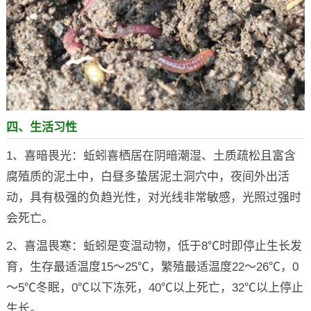
四、生活习性
1、喜暗畏光：蚯蚓喜栖居在阴暗潮湿、土质疏松且富含
腐殖质的泥土中，白昼多蛰居泥土洞穴中，夜间外出活
动，具有极强的负趋光性，对光线非常敏感，光照过强时
会死亡。
2、喜温畏寒：蚯蚓是变温动物，低于8℃时即停止生长发
育，生存最适温度15～25℃，繁殖最适温度22～26℃，0
～5℃冬眠，0℃以下冻死，40℃以上死亡，32℃以上停止
生长。