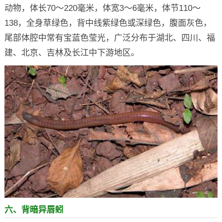
动物，体长70～220毫米，体宽3～6毫米，体节110～
138，全身草绿色，背中线紫绿色或深绿色，腹面灰色，
尾部体腔中常有宝蓝色莹光，广泛分布于湖北、四川、福
建、北京、吉林及长江中下游地区。
六、背暗异唇蚓