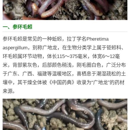
一、参环毛蚓
参环毛蚓是常见的一种蚯蚓，拉丁学名Pheretima
aspergillum，别称广地龙，在生物分类学上属于钜蚓科、
环毛蚓属环节动物，体长115～375毫米，体宽6～12毫
米，背部紫灰色，后部颜色稍浅，刚毛圈白色，广泛分布
于广东、广西、福建等温暖地区，喜栖息于潮湿疏松的土
壤中，其干燥全体被《中国药典》收录为“广地龙”的药材
来源。