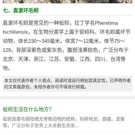
七、直隶环毛蚓
直隶环毛蚓是常见的一种蚯蚓，拉丁学名Pheretima
tschiliensis，在生物分类学上属于钜蚓科、环毛蚓属环节
动物，体长230～345毫米，体宽7～12毫米，体节75～
129，背部深紫色或紫灰色，腹部浅黄棕色，广泛分布于
北京、天津、浙江、江苏、安徽、江西、四川、台湾等
地。
本文仅代表作者个人观点，阅读时请自行辨别其真实性。已声明作者
的文章属原创，未经作者许可不得进行转载。
蚯蚓生活在什么地方？
蚯蚓是寡毛纲陆栖无脊椎动物的统称，别称地龙、曲蟮、坚蚕
等，广泛分布于世界上大多数生态系...