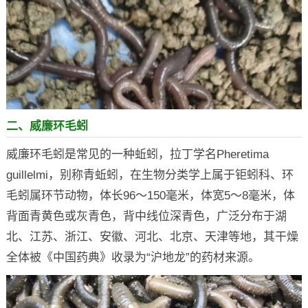
二、威廉环毛蚓
威廉环毛蚓是常见的一种蚯蚓，拉丁学名Pheretima
guillelmi，别称青蚯蚓，在生物分类学上属于钜蚓科、环
毛蚓属环节动物，体长96～150毫米，体宽5～8毫米，体
背面青黄色或灰青色，背中线位深青色，广泛分布于湖
北、江苏、浙江、安徽、河北、北京、天津等地，其干燥
全体被《中国药典》收录为“沪地龙”的药材来源。