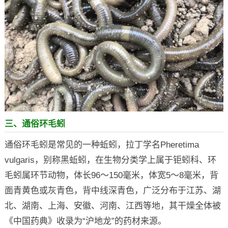
三、通俗环毛蚓
通俗环毛蚓是常见的一种蚯蚓，拉丁学名Pheretima
vulgaris，别称黑蚯蚓，在生物分类学上属于钜蚓科、环
毛蚓属环节动物，体长96～150毫米，体宽5～8毫米，背
面青黄色或灰青色，背中线深青色，广泛分布于江苏、湖
北、湖南、上海、安徽、河南、江西等地，其干燥全体被
《中国药典》收录为“沪地龙”的药材来源。