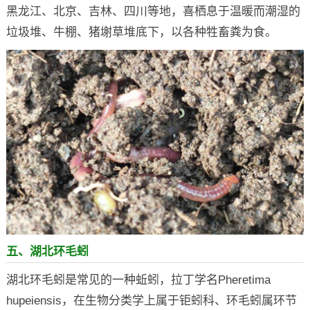
黑龙江、北京、吉林、四川等地，喜栖息于温暖而潮湿的
垃圾堆、牛棚、猪塮草堆底下，以各种牲畜粪为食。
五、湖北环毛蚓
湖北环毛蚓是常见的一种蚯蚓，拉丁学名Pheretima
hupeiensis，在生物分类学上属于钜蚓科、环毛蚓属环节