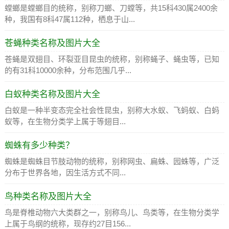
螳螂是螳螂目的统称，别称刀螂、刀螳等，共15科430属2400余
种，我国有8科47属112种，栖息于山...
苍蝇种类名称及图片大全
苍蝇是双翅目、环裂亚目昆虫的统称，别称蝇子、蝇虫等，已知
的有31科10000余种，分布范围几乎...
白蚁种类名称及图片大全
白蚁是一种半变态完全社会性昆虫，别称大水蚁、飞蚂蚁、白蚂
蚁等，在生物分类学上属于等翅目...
蜘蛛有多少种类？
蜘蛛是蜘蛛目节肢动物的统称，别称网虫、扁蛛、园蛛等，广泛
分布于世界各地，因生活方式不同...
鸟种类名称及图片大全
鸟是脊椎动物六大类群之一，别称鸟儿、鸟类等，在生物分类学
上属于鸟纲的统称，现存约27目156...