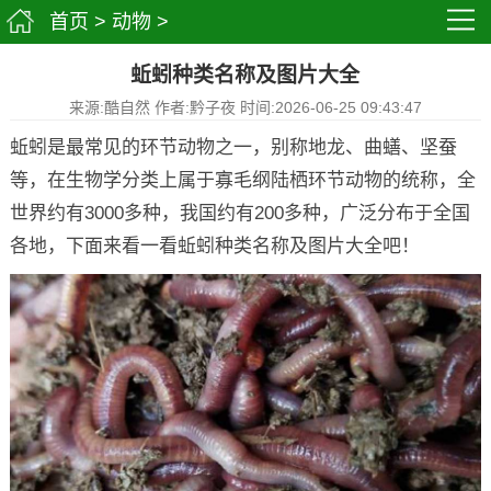
首页
>
动物
>
蚯蚓种类名称及图片大全
来源:酷自然 作者:黔子夜 时间:2026-06-25 09:43:47
蚯蚓是最常见的环节动物之一，别称地龙、曲蟮、坚蚕
等，在生物学分类上属于寡毛纲陆栖环节动物的统称，全
世界约有3000多种，我国约有200多种，广泛分布于全国
各地，下面来看一看蚯蚓种类名称及图片大全吧！