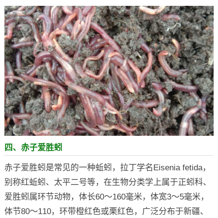
四、赤子爱胜蚓
赤子爱胜蚓是常见的一种蚯蚓，拉丁学名Eisenia fetida，
别称红蚯蚓、太平二号等，在生物分类学上属于正蚓科、
爱胜蚓属环节动物，体长60～160毫米，体宽3～5毫米，
体节80～110，环带橙红色或栗红色，广泛分布于新疆、