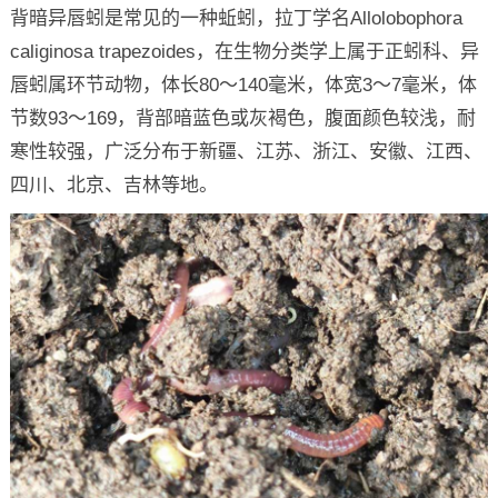
背暗异唇蚓是常见的一种蚯蚓，拉丁学名Allolobophora
caliginosa trapezoides，在生物分类学上属于正蚓科、异
唇蚓属环节动物，体长80～140毫米，体宽3～7毫米，体
节数93～169，背部暗蓝色或灰褐色，腹面颜色较浅，耐
寒性较强，广泛分布于新疆、江苏、浙江、安徽、江西、
四川、北京、吉林等地。