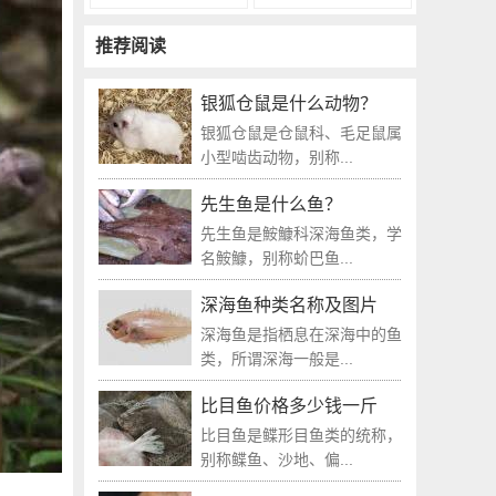
推荐阅读
银狐仓鼠是什么动物？
银狐仓鼠是仓鼠科、毛足鼠属
小型啮齿动物，别称...
先生鱼是什么鱼？
先生鱼是鮟鱇科深海鱼类，学
名鮟鱇，别称蚧巴鱼...
深海鱼种类名称及图片
深海鱼是指栖息在深海中的鱼
类，所谓深海一般是...
比目鱼价格多少钱一斤
比目鱼是鲽形目鱼类的统称，
别称鲽鱼、沙地、偏...