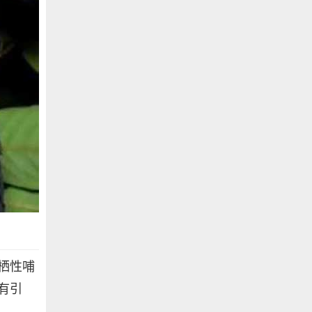
栖性哺
有引