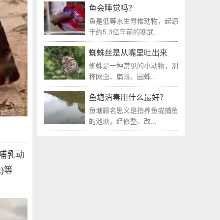
鱼会睡觉吗？
鱼是低等水生脊椎动物，起源
于约5.3亿年前的寒武...
蜘蛛丝是从嘴里吐出来
蜘蛛是一种常见的小动物，别
称网虫、扁蛛、园蛛...
鱼塘消毒用什么最好？
鱼塘顾名思义是指养鱼或捕鱼
的池塘，经修整、改...
哺乳动
)等