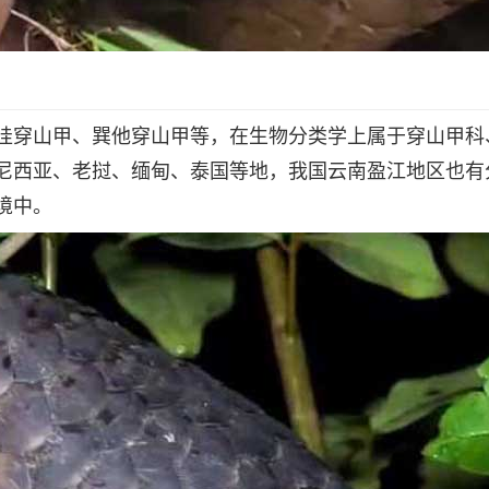
哇穿山甲、巽他穿山甲等，在生物分类学上属于穿山甲科
尼西亚、老挝、缅甸、泰国等地，我国云南盈江地区也有
境中。