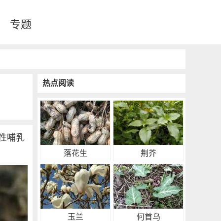
专题
热点阅读
性哺乳
落花生
荆芥
玉兰
何首乌