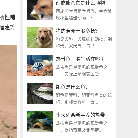
西施熊仓鼠是什么动物
西施熊仓鼠是仓鼠科、金仓鼠
栖性哺
属小型啮齿动物，别...
福建等
狗的寿命一般多长？
狗是犬科、犬属哺乳动物，别
称犬、家犬等，与马...
热带鱼一般生活在哪里
热带鱼是最常见的观赏鱼之
一，实际上是观赏鱼爱...
鲃鱼是什么鱼？
鲃鱼是鲤科、鲃亚科鱼类的统
称，别称青竹鱼、青...
十大适合新手养的热带
热带鱼是最常见的观赏鱼之
一，泛指热带及亚热带...