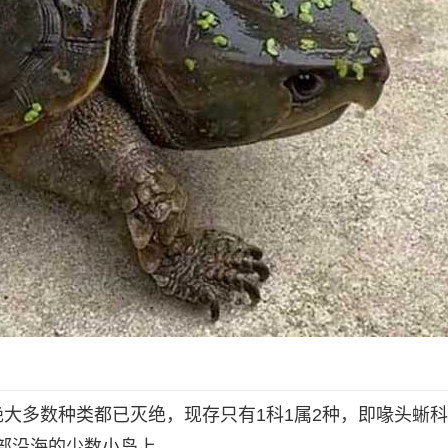
大多数种类都已灭绝，现存只有1科1属2种，即喙头蜥
部沿海的少数小岛上。