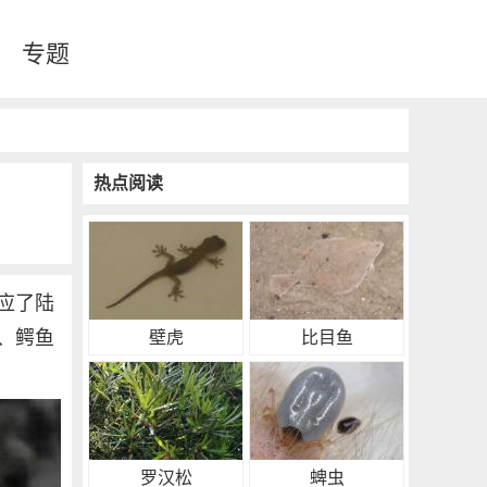
专题
热点阅读
应了陆
、鳄鱼
壁虎
比目鱼
罗汉松
蜱虫