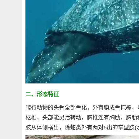
二、形态特征
爬行动物的头骨全部骨化，外有膜成骨掩覆，
枢椎，头部能灵活转动，胸椎连有胸肋，胸肋
肢从体侧横出，除蛇类外有两对5出的掌型肢(