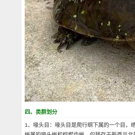
四、类群划分
1、喙头目：喙头目是爬行纲下属的一个目，绝
蜥属的喙头蜥和棕楔齿蜥，仅残存于新西兰北