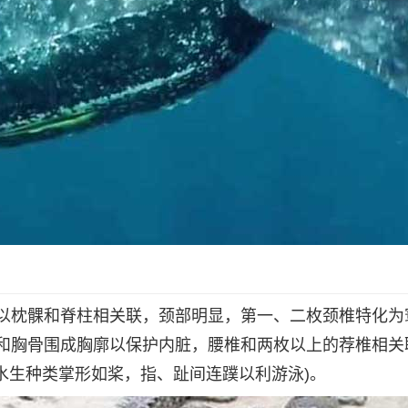
以枕髁和脊柱相关联，颈部明显，第一、二枚颈椎特化为
和胸骨围成胸廓以保护内脏，腰椎和两枚以上的荐椎相关
水生种类掌形如桨，指、趾间连蹼以利游泳)。