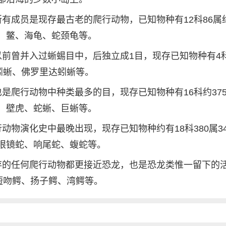
有成员是现存最古老的爬行动物，已知物种有12科86属约
、鳖、海龟、蛇颈龟等。
前曾并入过蜥蜴目中，后独立成1目，现存已知物种有4科
蚓蜥、佛罗里达蚓蜥等。
是爬行动物中种类最多的目，现存已知物种有16科约375
、壁虎、蛇蜥、巨蜥等。
物演化史中最晚出现，现存已知物种约有18科380属34
眼镜蛇、响尾蛇、蝮蛇等。
存的任何爬行动物都更接近恐龙，也是恐龙类惟一留下的
短吻鳄、扬子鳄、湾鳄等。