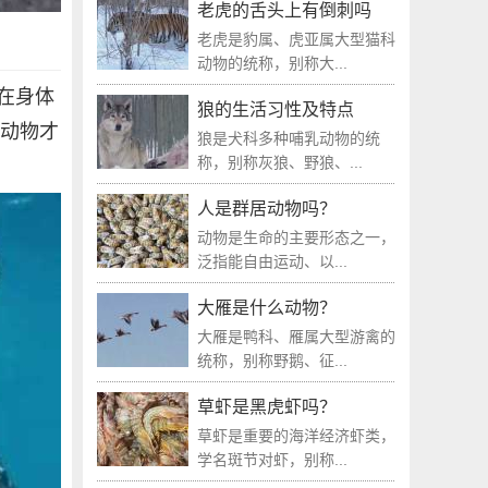
老虎的舌头上有倒刺吗
老虎是豹属、虎亚属大型猫科
动物的统称，别称大...
在身体
狼的生活习性及特点
行动物才
狼是犬科多种哺乳动物的统
称，别称灰狼、野狼、...
人是群居动物吗？
动物是生命的主要形态之一，
泛指能自由运动、以...
大雁是什么动物？
大雁是鸭科、雁属大型游禽的
统称，别称野鹅、征...
草虾是黑虎虾吗？
草虾是重要的海洋经济虾类，
学名斑节对虾，别称...