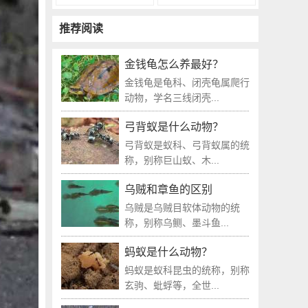
推荐阅读
金钱龟怎么养最好？
金钱龟是龟科、闭壳龟属爬行
动物，学名三线闭壳...
弓背蚁是什么动物？
弓背蚁是蚁科、弓背蚁属的统
称，别称巨山蚁、木...
乌贼和章鱼的区别
乌贼是乌贼目软体动物的统
称，别称乌鲗、墨斗鱼...
蚂蚁是什么动物？
蚂蚁是蚁科昆虫的统称，别称
玄驹、蚍蜉等，全世...