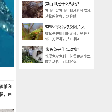
穿山甲是什么动物？
穿山甲是穿山甲科地栖性哺乳
动物的统称，别称鲮...
螳螂种类名称及图片大
螳螂是螳螂目的统称，别称刀
螂、刀螳等，共15科4...
侏儒兔是什么动物？
侏儒兔是兔科、侏儒兔属小型
哺乳动物，别称迷你...
寰椎和
联，四