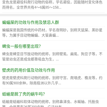
变色龙是避役科爬行动物的俗称，学名避役，因能随时变化体色
而得名，全世界共有4～6属85～158...
蝙蝠屎的功效与作用及禁忌人群
蝙蝠屎是我国传统的中药材，学名夜明砂，别称天鼠屎、黑砂星
等，为翼手目动物蝙蝠、大管鼻蝠...
蜱虫一般在哪里出现？
蜱虫是蜱亚目节肢动物的统称，别称壁虱、扁虱、狗豆子等，不
管是幼虫还是成虫都靠吸血为生，...
壁虎的药用价值及功效与作用
壁虎是壁虎科爬行动物的统称，别称守宫、爬墙虎、檐龙等，约
有90属900余种，除南极洲以外几乎...
蛞蝓是脱了壳的蜗牛吗？
蛞蝓是蛞蝓科软体动物的统称，别称鼻涕虫、水蜒蚰、托胎虫
等，全世界有26属200余种，广泛分布...