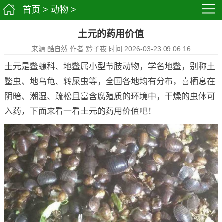
首页
>
动物
>
土元的药用价值
来源:酷自然 作者:黔子夜 时间:2026-03-23 09:06:16
土元是鳖蠊科、地鳖属小型节肢动物，学名地鳖，别称土
鳖虫、地乌龟、转屎虫等，全国各地均有分布，喜栖息在
阴暗、潮湿、疏松且富含腐殖质的环境中，干燥的虫体可
入药，下面来看一看土元的药用价值吧！