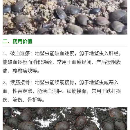
二、药用价值
1、破血逐瘀：地鳖虫能破血逐瘀，源于地鳖虫入肝经，
能破血逐瘀而消积通经，常用于血瘀经闭、产后瘀阻腹
痛、瘾瘕痞块等。
2、续筋接骨：地鳖虫能续筋接骨，源于地鳖虫咸寒入
血，性善走窜，能活血消肿、续筋接骨，常用于跌打损
伤、筋伤、骨折等。