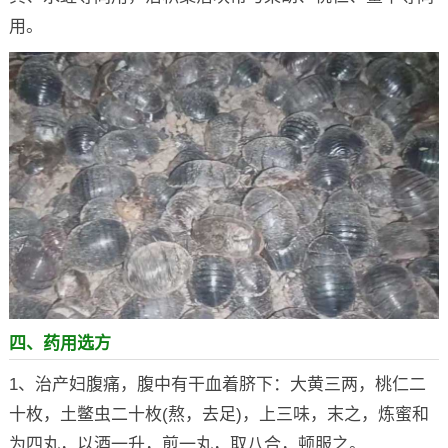
用。
四、药用选方
1、治产妇腹痛，腹中有干血着脐下：大黄三两，桃仁二
十枚，土鳖虫二十枚(熬，去足)，上三味，末之，炼蜜和
为四丸，以酒一升，煎一丸，取八合，顿服之。