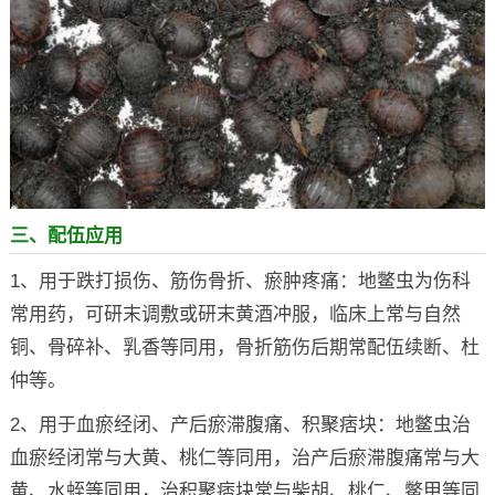
三、配伍应用
1、用于跌打损伤、筋伤骨折、瘀肿疼痛：地鳖虫为伤科
常用药，可研末调敷或研末黄酒冲服，临床上常与自然
铜、骨碎补、乳香等同用，骨折筋伤后期常配伍续断、杜
仲等。
2、用于血瘀经闭、产后瘀滞腹痛、积聚痞块：地鳖虫治
血瘀经闭常与大黄、桃仁等同用，治产后瘀滞腹痛常与大
黄、水蛭等同用，治积聚痞块常与柴胡、桃仁、鳖甲等同