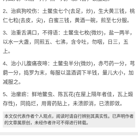
2、治疯狗咬伤：土鳖虫七个(去足，炒)，生大黄三钱，桃
仁七粒(去皮，尖)，白蜜三钱，黄酒一碗，煎至七分服。
3、治重舌满口，不得语：土鳖虫七枚(微炒)，盐一两半，
以水一大盏，同煎五、七沸，含令吐，勿咽，日三，五
上。
4、治小儿腹痛夜啼：土鳖虫半分(微炒)，赤芍药一分，芎
藭一分，捣罗为末，每服以温酒调下半钱，量儿大小，加
减服之。
5、治瘰疬：鲜地鳖虫、陈瓦花(在屋上隔年者佳，瓦上煅
存性)，同捣烂，用膏药贴上，未溃即消，已溃即敛。
本文仅代表作者个人观点，阅读时请自行辨别其真实性。已声明作者
的文章属原创，未经作者许可不得进行转载。