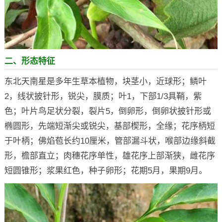
二、形态特征
东北天南星是多年生草本植物，块茎小，近球形；鳞叶
2，线状披针形，锐尖，膜质；叶1，下部1/3具鞘，紫
色；叶片鸟足状分裂，裂片5，倒卵形，倒卵状披针形或
椭圆形，先端短渐尖或锐尖，基部楔形，全缘；花序柄短
于叶柄；佛焰苞长约10厘米，管部漏斗状，喉部边缘斜截
形，檐部直立；肉穗花序单性，雄花序上部渐狭，雌花序
短圆锥形；浆果红色，种子卵形；花期5月，果期9月。