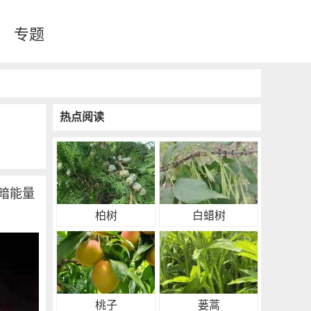
专题
热点阅读
暗能量
柏树
白蜡树
桃子
蒌蒿