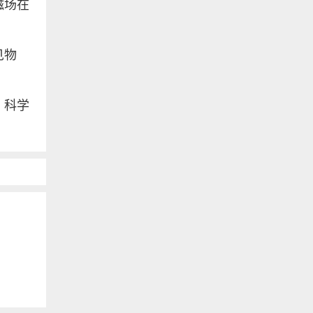
磁场在
见物
，科学