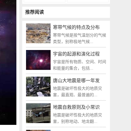
推荐阅读
寒带气候的特点及分布
寒带气候是按气温划分的气候
类型，别称极地气候...
宇宙的起源和演化过程
宇宙是所有物质、空间、时间
和能量的集合，包括...
唐山大地震是哪一年发
地震是破坏性极大的地质灾
害，最直观、最普遍的...
地震自救原则及小常识
地震是破坏性极大的地质灾
害，别称地动、地龙翻...