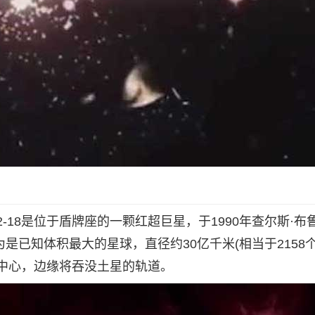
-18是位于盾牌座的一颗红超巨星，于1990年查尔斯·布
为是已知体积最大的星球，直径约30亿千米(相当于2158
的中心，边缘将吞没土星的轨道。