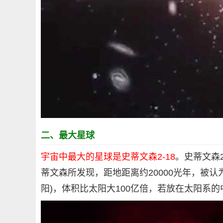
二、最大星球
宇宙中最大的星球是史蒂文森2-18
。史蒂文森2
蒂文森所发现，距地距离约20000光年，被认
阳)，体积比太阳大100亿倍，若放在太阳系