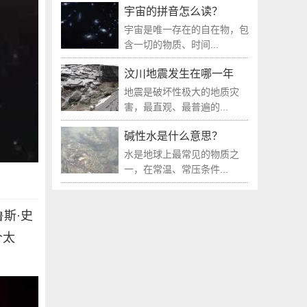
宇宙的拼音怎么读？
宇宙是唯一存在的自在物，包
含一切的物质、时间...
汶川地震发生在哪一年
地震是破坏性极大的地质灾
害，最直观、最普遍的...
碱性水是什么意思？
水是地球上最常见的物质之
一，在常温、常压条件...
鲁斯·史
个太