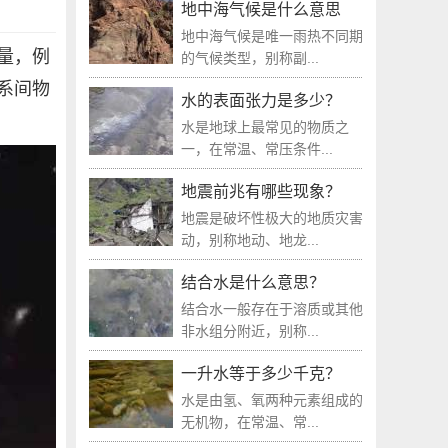
地中海气候是什么意思
地中海气候是唯一雨热不同期
量，例
的气候类型，别称副...
系间物
水的表面张力是多少？
水是地球上最常见的物质之
一，在常温、常压条件...
地震前兆有哪些现象？
地震是破坏性极大的地质灾害
动，别称地动、地龙...
结合水是什么意思？
结合水一般存在于溶质或其他
非水组分附近，别称...
一升水等于多少千克？
水是由氢、氧两种元素组成的
无机物，在常温、常...