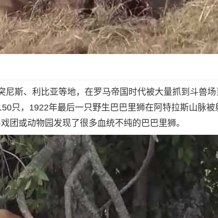
突尼斯、利比亚等地，在罗马帝国时代被大量抓到斗兽场
到150只，1922年最后一只野生巴巴里狮在阿特拉斯山脉
少马戏团或动物园发现了很多血统不纯的巴巴里狮。