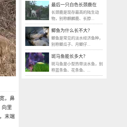
最后一只白色长颈鹿在
长颈鹿是现存最高的陆生动
物，别称麒麟鹿、长脖...
鲫鱼为什么长不大？
鲫鱼是常见的淡水经济鱼种，
别称鲫瓜子、月鲫仔...
斑马鱼能长多大？
斑马鱼是小型热带淡水鱼，别
称蓝条鱼、花条鱼、...
颇宽，鼻
、向里
，末端