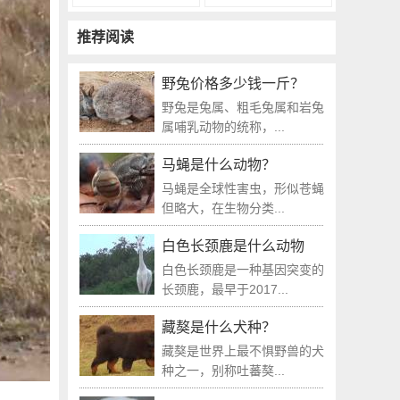
推荐阅读
野兔价格多少钱一斤？
野兔是兔属、粗毛兔属和岩兔
属哺乳动物的统称，...
马蝇是什么动物？
马蝇是全球性害虫，形似苍蝇
但略大，在生物分类...
白色长颈鹿是什么动物
白色长颈鹿是一种基因突变的
长颈鹿，最早于2017...
藏獒是什么犬种？
藏獒是世界上最不惧野兽的犬
种之一，别称吐蕃獒...