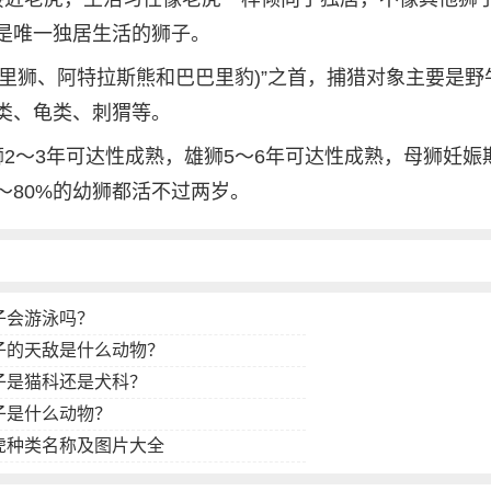
是唯一独居生活的狮子。
巴里狮、阿特拉斯熊和巴巴里豹)”之首，捕猎对象主要是野
类、龟类、刺猬等。
2～3年可达性成熟，雄狮5～6年可达性成熟，母狮妊娠
0～80%的幼狮都活不过两岁。
子会游泳吗？
子的天敌是什么动物？
子是猫科还是犬科？
子是什么动物？
虎种类名称及图片大全