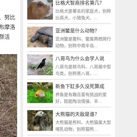
比格犬智商排名第几？
比格犬是著名的家庭犬，别称
、努比
比高犬、小猎兔犬、...
布摩洛
亚洲鳖是什么动物？
群活
亚洲鳖是鳖科、鳖属两栖爬行
动物，别称中南半岛...
八哥鸟为什么会学人说
八哥鸟是椋鸟科、八哥属中型
鸟类，别称黑八哥、...
新鱼下缸多久没死算成
养鱼是有趣且富有挑战的爱
好，既能陶冶情操、丰...
大熊猫的天敌是谁？
大熊猫是熊科、大熊猫属大型
哺乳动物，别称猫熊...