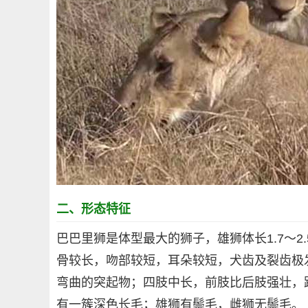
二、形态特征
巴巴里狮是体型最大的狮子，雄狮体长1.7～2
骨较长，吻部较短，耳朵较短，犬齿及裂齿极
弯曲的突起物；四肢中长，前肢比后肢强壮，
有一簇深色长毛；雄狮有鬃毛，雌狮无鬃毛。