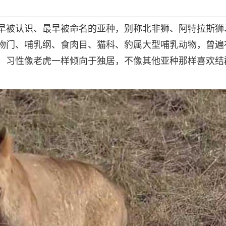
早被认识、最早被命名的亚种，别称北非狮、阿特拉斯狮
物门、哺乳纲、食肉目、猫科、豹属大型哺乳动物，曾遍
，习性像老虎一样倾向于独居，不像其他亚种那样喜欢结