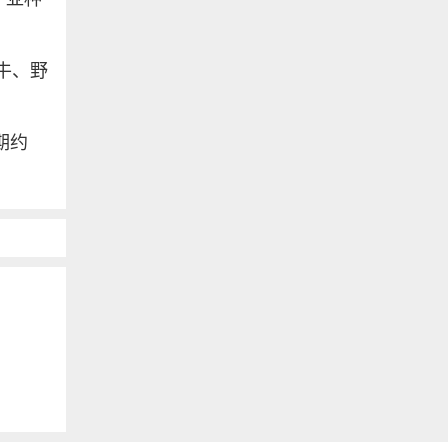
牛、野
期约