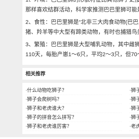
那样喜欢结群活动，科学家推测巴巴里狮可能
2、食性：巴巴里狮是“北非三大肉食动物(巴
猪、羚羊等中大型有蹄类动物，有时也捕猎鸟
3、繁殖：巴巴里狮是大型哺乳动物，其中雌狮
110天，每胎产崽1～6只，平均2～3只，但7
相关推荐
·
什么动物吃狮子？
·
狮
·
狮子会爬树吗？
·
狮
·
狮子和老虎谁大？
·
狮
·
狮子的拼音怎么拼写？
·
狮
·
狮子和老虎谁厉害？
·
老