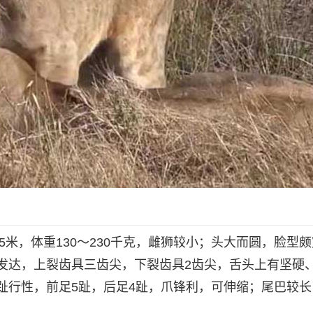
.5米，体重130～230千克，雌狮较小；头大而圆，脸型
发达，上裂齿具三齿尖，下裂齿具2齿尖，舌头上有坚硬
趾行性，前足5趾，后足4趾，爪锋利，可伸缩；尾巴较长