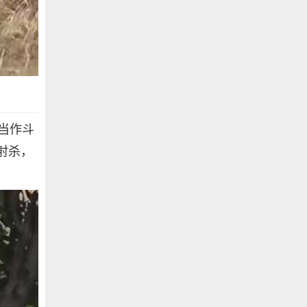
当作斗
被射杀，