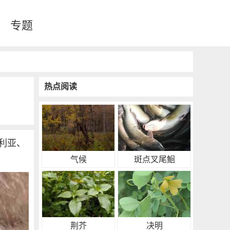
专题
热点阅读
利亚、
气候
斑点叉尾鮰
荆芥
决明